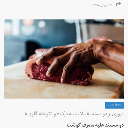
۱۸ فروردین ۱۳۹۸
محیط زیست
مروری بر دو مستند «سلامت به درک» و «توطئه گاوی»
دو مستند علیه مصرف گوشت