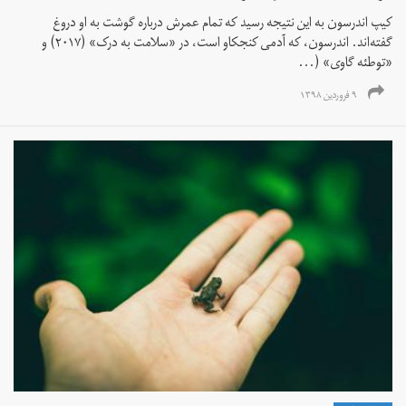
کیپ اندرسون به این نتیجه رسید که تمام عمرش درباره گوشت به او دروغ
گفته‌اند. اندرسون، که آدمی کنجکاو است، در «سلامت به درک» (۲۰۱۷) و
«توطئه گاوی» (...
۹ فروردین ۱۳۹۸