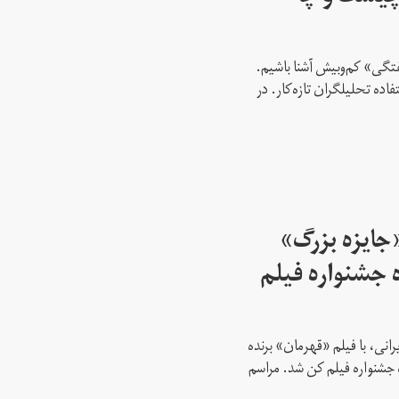
فتگی» کم‌و‌بیش آشنا باشیم.
اده تحلیلگران تازه‌کار. در
جایزه بزرگ»‌
ه جشنواره فیلم
انی، با فیلم «قهرمان» برنده
 جشنواره فیلم کن شد. مراسم