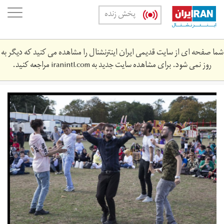
Skip
oggle
پخش زنده
to
ation
main
content
شما صفحه ای از سایت قدیمی ایران اینترنشنال را مشاهده می کنید که دیگر به
روز نمی شود. برای مشاهده سایت جدید به
iranintl.com
مراجعه کنید.
afghan_festival_069.jpg