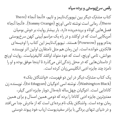
رقص سرخ‌پوستی و برده‌ سیاه
کتاب مشترک دیگر بین نیویورک‌تایمز و تایم، «آنجا آنجا» (There
There)، رمانی است نوشته‌ تامی اورنج (Tommy Orange). «آنجا آنجا»
فصل‌هایی کوتاه و بریده‌بریده دارد. بار بیشتر روایت بر دوش بومیان
آمریکایی است که در اوکلند و در راه یک مراسم آیینی کهن سرخ‌پوستی
به‌نام پووو (Powwow) هستند. نیویورک‌تایمز این کتاب را اودیسه‌ای
فالکنری خوانده است. این رمان هم مثل نامتقارن اولین اثر نویسنده‌
جوانش، تامی اورنج، است که خود متولد اوکلند کالیفرنیاست. روایت اورنج
از داستان‌هایی که در محل زندگی‌اش می‌گذرد تا اینجا موفق بوده و او را
نامزد چند جایزه‌ ادبی انگلیسی‌زبان کرده است.
یک کتاب مشترک دیگر در این دو فهرست، «واشنگتن بلک»
(Washington Black)، نوشته‌ اسی ادوگیان (Esi Edugyan)، نویسنده‌ زن
کانادایی است. ادوگیان چهل‌ساله تابه‌حال دوبار جایزه‌ ادبی گیلر،
معتبرترین جایزه‌ ادبی کانادا را برده که دومی همین امسال و برای همین
رمان بوده است. واشنگتن بلک نام برده‌ای است که از مادرش جدا می‌افتد
و در دنیای تنهای بردگی با برادر سفیدپوست ارباب خود پیوند دوستی