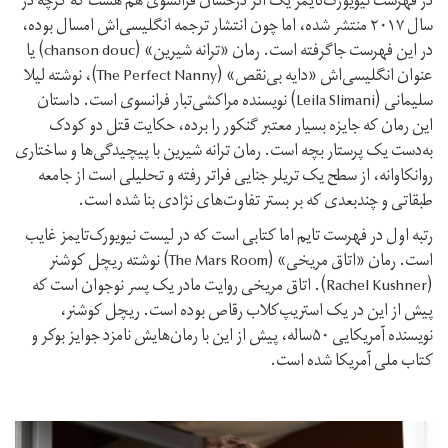
در فهرست نیویورک‌تایمز یک اثر درخشان فرانسوی هم هست که گرچه در
سال ۲۰۱۷ منتشر شده، اما چون انتشار ترجمه‌ انگلیسی‌اش امسال بوده،
در این فهرست جاگرفته است. رمان «ترانه‌ شیرین» (chanson douc) یا
عنوان انگلیسی‌اش «دایه‌ بی‌نقص» (The Perfect Nanny)، نوشته‌ لیلا
سلیمانی (Leila Slimani) نویسنده‌ مراکشی‌‌تبار فرانسوی است. داستان
این رمان که جایزه‌ بسیار معتبر گنکور را برده، حکایت قتل دو کودک
به‌دست یک پرستار بچه است. رمان ترانه‌ شیرین با پیچیدگی‌ها و ساختاری
روانکاوانه، از سطح یک تریلر جنایی فراتر رفته و تحلیلی است از جامعه‌
طبقاتی و چندبعدی که بر بستر تفاوت‌های نژادی بنا شده است.
رتبه‌ اول در فهرست تایم اما کتابی است که در لیست نیویورک‌تایمز غایب
است. رمان «اتاق مریخی» (The Mars Room) نوشته‌ ریچل کوشنر
(Rachel Kushner). اتاق مریخی روایت مادر یک پسر نوجوان است که
پیش از این در یک استریپ‌کلاب رقاص بوده است. ریچل کوشنر،
نویسنده‌ آمریکایی ۵۰ساله، پیش از این با رمان‌هایش نامزد جوایز بوکر و
کتاب ملی آمریکا شده است.