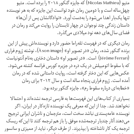
متیو (Nicolas Mathieu) که جایزه‌ گنکور ۲۰۱۸ را برده است. متیو
چهل‌ساله است و با دومین رمان خود توانست این جایزه که به هر نویسنده
تنها یک‌بار اهدا می‌شود را به‌دست آورد. «نوادگانشان پس از آن‌ها»
داستان زندگی چند نوجوان در چهار تابستان را روایت می‌کند و رمان در
فضای سال‌های دهه‌ نود میلادی می‌گذرد.
رمان دیگری که در فهرست تله‌راما حضور دارد و نویسنده‌اش پیش از این
برنده‌ گنکور شده، رمان «در تصویر او» (À son image)، نوشته‌ ژروم فراری
(Jérôme Ferrari) است. «در تصویر او» داستان دختری به‌نام آنتونیاست
که با سقوط اتومبیلش در یک دره در جزیره‌ کورس فرانسه کشته می‌شود.
عکس‌هایی که این دختر گرفته است، روایت داستانی شده که در رمان
آمده است. ژروم فراری پنجاه ساله است و سال ۲۰۱۲ برای رمان
«خطابه‌ای درباره‌ سقوط رم»، جایزه گنکور برده بود.
بسیاری از کتاب‌های این فهرست‌ها به فارسی ترجمه نشده‌اند و احتمالا
نخواهند شد. جدا از این‌که معرفی یک نویسنده‌ تازه‌کار در ایران، اگر
نویسنده‌ عامه‌پسندی نباشد سخت است، مترجمان و ناشران ایرانی ترجیح
می‌دهند آثار چندبار ترجمه‌شده‌ موفق را باز هم ترجمه کنند تا این‌که ریسک
ترجمه‌ یک کار ناشناخته را بپذیرند. از طرف دیگر، نباید از ممیزی و سانسور