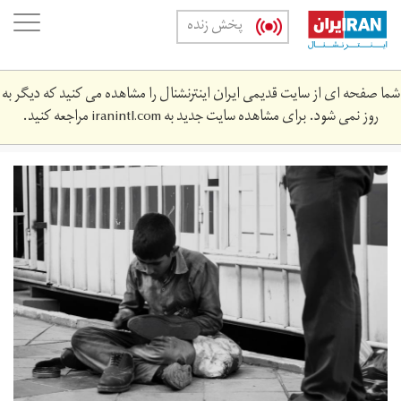
Skip
oggle
پخش زنده
to
ation
main
content
شما صفحه ای از سایت قدیمی ایران اینترنشنال را مشاهده می کنید که دیگر به
روز نمی شود. برای مشاهده سایت جدید به
iranintl.com
مراجعه کنید.
13960221001076636301162374258196_92235_photot.jpg