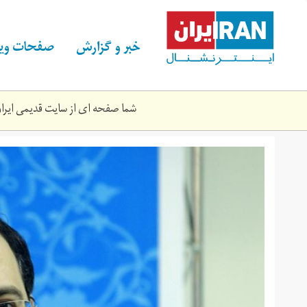
Skip
to
main
خبر و گزارش
صفحات ویژ
content
شما صفحه ای از سایت قدیمی ایران 
20170411151603692.jpg