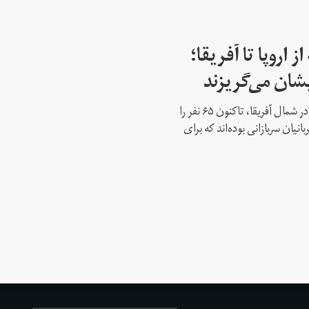
اروپا تا آفریقا؛
یشان می‌گریزند
آتش‌سوزی جنگل‌ها در الجزایر، واقع در شمال آفریقا، تاکنون ۶۵ نفر را
انده است؛ ۲۸ تن از قربانیان سربازانی بوده‌اند که برای