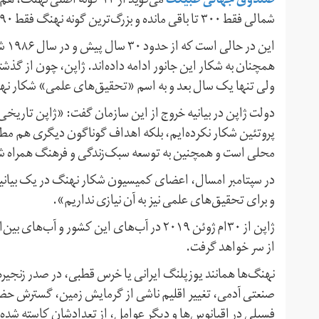
صندوق جهانی طبیعت
می‌گوید از ۱۳ گونه اصلی 
شمالی فقط ۳۰۰ تا باقی مانده و بزرگ‌ترین گونه نهنگ فقط ۹۰ هزار تا جمعیت دارد.
این
همچنان به شکار این جانور ادامه داده‌اند. ژاپن، چون از گذشت
ولی تنها یک سال بعد و به اسم «تحقیق‌های علمی» شکار نهن
دولت ژاپن در بیانیه خروج از این سازمان گفت: «ژاپن تاریخی 
پروتئین شکار نکرده‌ایم، بلکه اهداف گوناگون دیگری هم مطرح
محلی است و همچنین به توسعه سبک‌زندگی و فرهنگ همراه ش
در سپتامبر امسال، اعضای کمیسیون شکار نهنگ در یک بیانیه 
و برای تحقیق‌های علمی نیز به آن نیازی نداریم».
ژاپن از ۳۰‌ام ژوئن ۲۰۱۹ در آب‌های این کشو
از سر خواهد گرفت.
نهنگ‌ها همانند یوزپلنگ ایرانی یا خرس قطبی، در صدر زنجیره 
صنعتی آدمی، تغییر اقلیم ناشی از گرمایش زمین، گسترش حضور
فسیلی در اقیانوس‌ها و دیگر عوامل، از تعدادشان کاسته شده