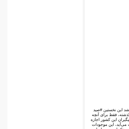
شد این نخستین #صید
پن پس از ۳۱ سال است. ژاپن در ۳۱ سال گذشته، فقط برای آنچه
یگیران این کشور اجازه
می‌آید، این موجودات