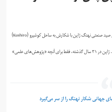
تصویری که دوستداران محیط‌زیست را وحشت‌زده کرد: کشتی صید صنعتی نهنگ ژاپن با شکارش به ساحل کوشیرو (Kushiro)
این نخستین صید صنعتی نهنگ در ژاپن پس از ۳۱ سال است. ژاپن در ۳۱ سال گذشته، فقط برای آنچه «پژوهش‌های علمی»
های جهانی شکار نهنگ را از سر می‌گیرد