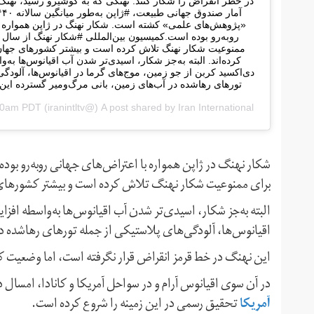
در خطر انقراض را شکار کنند. نهنگی که به کوشیرو رسید، نه
«پژوهش‌های علمی» کشته است. شکار نهنگ در ژاپن همواره ب
ممنوعیت شکار نهنگ تلاش کرده است و بیشتر کشورهای جهان 
کرده‌اند. البته به‌جز شکار، اسیدی‌تر شدن آب اقیانوس‌ها ب
دی‌اکسید کربن از جو زمین، موج‌های گرما در اقیانوس‌ها، آلودگی
تورهای رها‌شده در آب‌های زمین، بانی مرگ‌و‌میر گسترده این
Iran International
A post shared by
(@iranintltv‏) on
:00am PDT
برای ممنوعیت شکار نهنگ تلاش کرده است و بیشتر کشورهای 
البته به‌جز شکار، اسیدی‌تر شدن آب اقیانوس‌ها به‌واسطه اف
اقیانوس‌ها، آلودگی‌های پلاستیکی از جمله تورهای رها‌شده در
این نهنگ در خط قرمز انقراض قرار نگرفته است، اما وضعیت 
در آن سوی اقیانوس آرام و در سواحل آمریکا و کانادا، امسال
آمریکا
تحقیق رسمی در این زمینه را شروع کرده است.