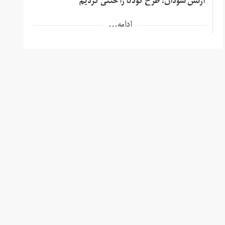
ارتش سودان: طرح کودتا را خنثی کردیم
ادامه...