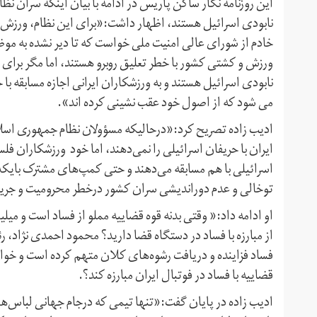
این روزنامه نگار ساکن پاریس در ادامه با بیان اینکه سران 
نابودی اسرائیل هستند، اظهار داشت:«برای این نظام، ورزش
خادم از شورای عالی امنیت ملی خواست که تا دیر نشده به موضو
ورزش و کشتی کشور با خطر تعلیق روبرو هستند، اما مگر برای ا
نابودی اسرائیل هستند و به ورزشکاران ایرانی اجازه مسابقه با 
می شود که از اصول خود عقب نشینی کرده اند».
ادیب زاده تصریح کرد:«درحالیکه مسؤولان نظام جمهوری اسلا
ایران با حریفان اسرائیلی را نمی‌دهند، اما خود ورزشکاران ف
اسرائیلی با هم مسابقه می‌دهند و حتی کمپ‌های مشترک بایکدیگر
توخالی و عدم دوراندیشی سران کشور درخطر محرومیت و جریمه
او ادامه داد:« وقتی بدنه قوه قضاییه مملو از فساد است و میلی
از مبارزه با فساد در دستگاه قضا دارید؟ محمود احمدی نژاد، ر
فساد فزاینده و دریافت رشوه‌های کلان متهم کرده است و خواس
قضاییه با فساد در فوتبال ایران مبارزه کند؟.
ادیب زاده در پایان گفت:«تنها تیمی که درجام جهانی لباس‌ها