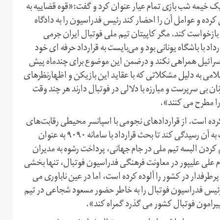
 یک خیمه شب بازی تمام عیار عنوان کرد و گفت:«قوه قضاییه به
رده و عوامل آن را احضار کند رئیس فدراسیون را به دادگاه
 بازخواست کند. مگر کاپیتان تیم ملی فوتبال ایران جرمی
 با باشگاه یونانی بود و می‌بایست به قرارداد حرفه ای خود
 اسرائیل همراهی نکند و درضمن این موضوع برای چندماه پیش
امی به دلیل مشکلاتی که با عقاید این بازیکن و اظهارنظرهای
نان بی سرپرست و مبارزه با دلالی در فوتبال دارند هر چند وقت
 را مطرح می کنند».
رده است. از قراردادهای نجومی با اسپانسر محیطی رقابت‌های
لیگ برتر که رقم‌های میلیاردی در آن جابجا شده و کسی نیست به آن رسیدگی کند تا بحث قرارداد با سامانه ۹۰۹۰ به عنوان
م کردن البسه تیم ملی در جام جهانی، پرداخت رشوه به مدیران
 علی علیپور در معاونت فرهنگی فدراسیون فوتبال، تنها بخشی
رطرفدار در کشور را آلوده کرده است، اما در عین ناباوری می
رئیس فدراسیون فوتبال را به خاطر حضور مسعود شجاعی در تیم
 پیرامون فوتبال کشور می گذرد گمراه کند».