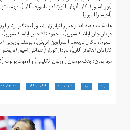
(بورا اسپور)، کان آیهان (فورتنا دوسلدورف آلمان)، مهمت توپ
(آخیسارا اسپور)
هافبک‌ها: عبدالقدیر عمور (ترابوزان اسپور)، جنگیز اوندر (رم ا
عرفان جان (باشاک‌شهیر)، محمود تاک‌دمیر (باشاک‌شهیر)، ا
اسپور)، تاکان سربست (آسترا وین اتریش)، یوسف یازیچی (تراب
کارامان (هانوفر آلمان)، سردار گورلر (عثمانلی اسپور) و یونس
مهاجمان: جنک توسون (اورتون انگلیس) و اوموت بولوت (ک
ترکیه
ایران
بازی دوستانه
اسامی بازیکنان
جام جهانی ۲۰۱۸