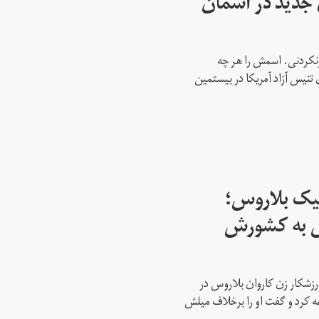
ای جدید در آسمان
نکردنی. اسمش را هر چه
 تنیس آزاد آمریکا در بیستمین
پیک بلاروس؛
س به کشورش
رزشکار زن کاروان بلاروس در
عه کرد و گفت او را برخلاف میلش