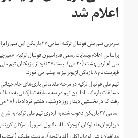
اعلام شد
سرمربی تیم ملی فوتبال ترکیه اسامی ۲۷ بازیکن این تیم را برای سه بازی دوستانه با تیم‌های ایران، تونس و روسیه اعلام کرد.
براساس اعلام وبسایت رسمی فدراسیون فوتبال ترکیه، «میرچیا 
سی ام اردیبهشت (۲۰ می) لیست ۲۷ نف
فهرست نام ۸ بازیکن لژیونر نیز به چشم می خورد.
مسابقات بازماند، اما این تیم در سه مسابقه تدارکاتی به مصاف 
رفت که در نخستین دیدار روز دوشنبه، هفتم خردادماه (۲۸ می) در استانبول رودرروی تیم ملی ایران قرار می گیرد.
اسامی ۲۷ بازیکن دعوت شده به اردوی تیم ملی ترکیه به شرح زیر است:
دروازه‌بان‌ها: اوکان کوچوک (استانبول اسپور)، سرکان کرینتل
مدافعان: شنر اوزبایراکلی (فنرباغچه)، مهمت چلیک (استانبول