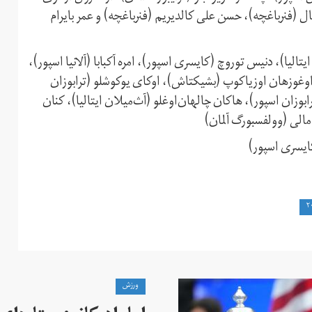
ال (فنرباغچه)، حسن علی کالدیریم (فنرباغچه) و عمر بایرام
یتالیا)، دنیس توروچ (کایسری اسپور)، امره آکبابا (آلانیا اسپور)،
وغوزهان اوزیاکوپ (بشیکتاش)، اوکای یوکوشلو (ترابوزان
وزان اسپور)، هاکان چالهان‌اوغلو (آث‌میلان ایتالیا)، کنان
 مالی (وولفسبورگ آلمان)
ایسری اسپور)
ورزش