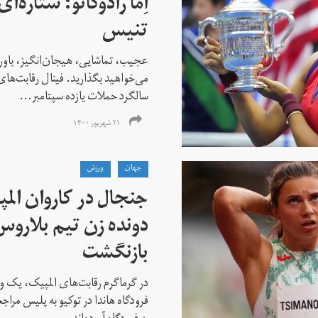
اِما رادوکانو: ستاره‌
تنیس
عجیب، تماشایی، هیجان‌انگیز، باور
می‌خواهید بگذارید. فینال رقابت‌های
سالگرد حملات یازده سپتامبر...
۲۱ شهریور ۱۴۰۰
جهان
ورزش
جنجال در کاروان الم
دونده زن تیم بلارو
بازنگشت
در گرماگرم رقابت‌های المپیک، یک و
فرودگاه هاندا در توکیو به پلیس مراج