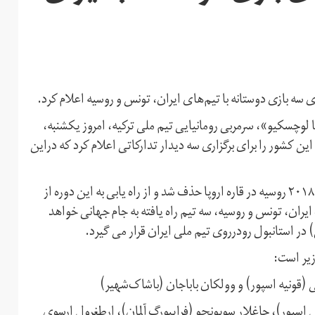
لوچسکیو»، سرمربی رومانیایی تیم ملی ترکیه، امروز یکشنبه،
ره از بازیکنان تیم ملی این کشور را برای برگزاری سه دیدار تدارکاتی اعلام کرد که دراین
تیم ملی فوتبال ترکیه در مرحله مقدماتی بازی‌های جام جهانی ۲۰۱۸ روسیه در قاره اروپا حذف شد و از راه یابی به این دوره از
ایران، تونس و روسیه، سه تیم راه یافته به جام جهانی خواهد
ی (قونیه اسپور) و وولکان باباجان (باشاک‌شهیر)
 اسپور)، چاغلار سویونجو (فرایبورگ آلمان)، ارطغرول ارسوی