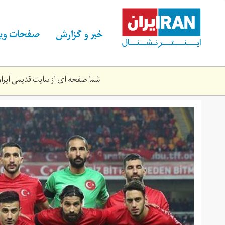
Skip
to
main
خبر و گزارش
صفحات ویژ
content
شما صفحه ای از سایت قدیمی ایران 
0c9450f547c2ea1dbd77ad6177a8.jpg