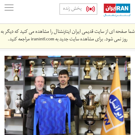
Skip
oggle
پخش زنده
to
ation
main
content
شما صفحه ای از سایت قدیمی ایران اینترنشنال را مشاهده می کنید که دیگر به
روز نمی شود. برای مشاهده سایت جدید به
iranintl.com
مراجعه کنید.
1396111611133869613231634.jpg