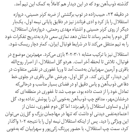
گذشته ذوب‌آهن بود که در این دیدار هم کاملاً به کمک این تیم آمد.
در دقیقه ۲۴، حبیب‌زاده در توپ برگشتی از ضربه کرنر حسینی، دروازه
استقلال را باز کرد و ادی فرناندز نیز در دقایق پایانی نیمه اول، یک‌بار
دیگر از روی کرنر حسینی و اشتباه مهدی رحمتی، دروازه‌بان استقلال،
گل دوم را به‌ثمر رساند تا نشان دهد نمازی سعی دارد به‌تدریج تفکرات خود
را به تیم منتقل می‌کند تا در شرایط فوتبال ایران، کمتر دچار ریسک شود.
استقلال نیز با ترکیب مشابه ۱-۳-۲-۴ بازی می‌کرد. مهم‌ترین موضوع در
فوتبال، تلاش تا لحظه آخر است. هردو گل استقلال، از اصرار روح‌الله
باقری و آرمین سهرابیان به‌دست آمد تا وریا غفوری در نقشی متفاوت در
این دیدار، گل‌زنی کند. در گل اول، چرخش عالی باقری در جلوی خط
دفاعی ذوب‌آهن و پاس دقیق او در فضای بسیار مناسب و در‌حالی‌که
تعادل خود را از دست داده بود، موجب شد تا غفوری در منطقه‌ای که
درخشان‌مهر، مدافع چپ ذوب‌آهن به‌خوبی آن را پوشش نداده بود، گل
اول و تساوی استقلال را رقم بزند؛ اما گل دوم غفوری، نشان از
اعتمادبه‌نفس دیدنی او داشت که تنها در مهاجمان بزرگ و گل‌زن می‌توان
این ویژگی را دید. پس از اینکه استقلال نیمه اول را با نتیجه ۲-۱ واگذار
کرد، سمت چپ استقلال، با حضور پررنگ زکی‌پور و سهرابیان که به‌خوبی