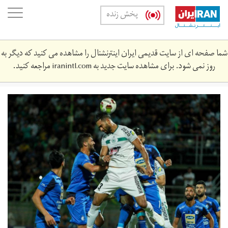
Skip
oggle
پخش زنده
to
ation
main
content
شما صفحه ای از سایت قدیمی ایران اینترنشنال را مشاهده می کنید که دیگر به
روز نمی شود. برای مشاهده سایت جدید به
iranintl.com
مراجعه کنید.
n3641034-
6554480.jpg