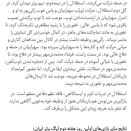
در حمله شرکت می‌کردند، استقلال را در نیمه‌دوم، تیم برتر میدان کرد. در
گل دوم استقلال، حرکت اورلب سهرابیان و پاس خوب زکی‌پور به او و
اصرار سهرابیان در ازدست‌ندادن توپ، موجب شد تا توپ برگشتی نصیب
باقری شود که با پاسی عالی، غفوری را با رشید مظاهری تک‌به‌تک کرد، تا
غفوری به مانند تمام‌کننده‌‌های ماهر، در کمال خونسردی گل تساوی را
به‌ثمر برساند. زکی‌پور وظیفه داشت بیشتر در کانال بین مدافعان کناری و
میانی حرکت کند و کناره‌ها را به سهرابیان سپرده بود. سهرابیان در حمله و
دفاع عالی بود. در سمت راست، فرشاد محمدی‌مهر بیشتر در دفاع بود، تا
غفوری با خیالی آسوده در حمله شرکت کند. پس از ده‌نفره شدن ذوب‌آهن،
محمدی‌مهر در حملات، نقش بیشتری ایفا می‌کرد، اما حضور کم‌تعداد
بازیکنان استقلال در محوطه جریمه، موجب شد تا ارسال‌های
محمدی‌مهر و غفوری به نتیجه نرسد.
استقلال در ضربات کرنر و ایستگاهی، فاقد نظم دفاعی منظم است. در
یارگیری من‌تومن هم بازیکنان هنوز از وظیفه خود به‌خوبی آگاهی ندارند
که شفر باید هرچه زودتر این مشکل را برطرف کند.
نتایج سایر بازی‌های اولین روز هفته دوم لیگ برتر ایران: