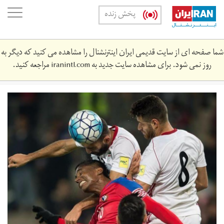
Skip
oggle
پخش زنده
to
ation
main
content
شما صفحه ای از سایت قدیمی ایران اینترنشنال را مشاهده می کنید که دیگر به
روز نمی شود. برای مشاهده سایت جدید به
iranintl.com
مراجعه کنید.
ct-
hoy-
iran-
upends-
panama-
in-
world-
cup-