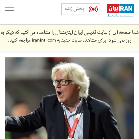
Skip
oggle
پخش زنده
to
ation
main
content
شما صفحه ای از سایت قدیمی ایران اینترنشنال را مشاهده می کنید که دیگر به
روز نمی شود. برای مشاهده سایت جدید به
iranintl.com
مراجعه کنید.
bec0d479-
2aae-
11e5-
acef-
f80f41fc6a62.jpg