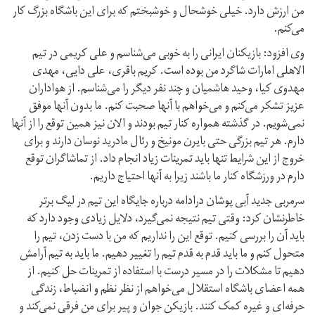
من ارزش دارد. خیلی خوشحال و خوشبختم که برای این باشگاه بزرگ کار
می‌کنم.
وی افزود: بازیکنان ایرانی را به خوبی می‌شناسم و علی کریمی در تیم
الاهلی امارات شاگرد من بوده است. کریم باقری، علی دایی، مهدی
مهدوی کیا، وحید هاشمیان و چند نفر دیگر را می‌شناسم. از هواداران
عزیز تشکر می‌کنم و می‌خواهم با آنها صحبت کنم. ما بدون آنها موفق
نمی‌شویم. در گذشته همواره کنار تیم بودند و الان نیز همین توقع را از آنها
دارم. هر تیم بزرگی حتی بایرن مونیخ و رئال مادرید نوسان دارند و برای
خروج از این شرایط تنها باید تمرینات زیاد انجام داد. از تماشاگران توقع
دارم در ورزشگاه کنار ما باشند زیرا به آنها احتیاج داریم.
سرمربی جدید آبی پوشان درادامه درباره جایگاه این تیم در لیگ برتر
خاطرنشان کرد: وقتی تیم نتیجه نمی‌گیرد، دلایل زیادی وجود دارد که
باید آن را بررسی کنیم. توقع این را نداریم که من با دست زدن، تیم را
متحول کنم و ما باید قدم به قدم تیم را تغییر دهیم. ما باید به تیم آرامش
دهیم تا مشکلات را در مسیر درست با استفاده از تمرینات حل کنیم. از
همه اعضای باشگاه استقلال می‌خواهم از نظر نظم و انضباط، زندگی
حرفه‌ای و غیره کمک کنند. بازیکن جوان و پیر برای من فرقی نمی‌کند و