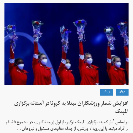
جهان
ورزش
افزایش شمار ورزشکاران مبتلا به کرونا در آستانه برگزاری
المپیک
بر اساس آمار کمیته برگزاری المپیک توکیو، از اول ژوییه تاکنون، در مجموع ۵۵ نفر
از افراد مرتبط با این رویداد ورزشی، از جمله مقام‌های مسئول و نیروهای...