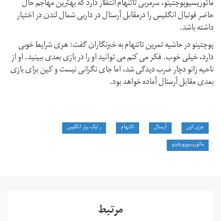
مائوریسیوپوچتینو، سرمربی تاتنهام انتظار دارد که بهترین مهاجم حال
حاضر فوتبال انگلیس را درمقابل آرسنال در داربی شمال لندن در اختیار
داشته باشد.
پوچتینو در حاشیه تمرین تاتنهام به خبرنگاران گفت: هری شرایط خوبی
دارد، خیلی خوب. فکر می کنم می توانید او را در بازی بعدی ببینید. او از
ناحیه زانو دچار ضرب دیدگی شد، اما جای نگرانی نیست و کین برای بازی
بعدی مقابل آرسنال آماده خواهد بود.
هری کین
آرسنال
تاتنهام
ر لیگ برتر انگلیس
مائوریسیوپوچتینو
مرتبط