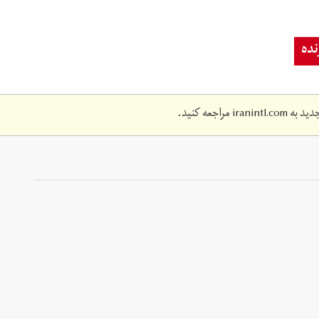
ده
دید به
iranintl.com
مراجعه کنید.