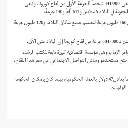
وبحسب وزارة الصحة، حتى أمس السبت 26 يونيو (حزيران)، تلقى 4416983 شخصاً الجرعة الأولى من لقاح كورونا، وتلقى
ويبلغ عدد سكان إيران حوالي 83 مليون نسمة، وهناك حاجة إلى 160 مليون جرعة لتطعيم جميع سكان البلاد، و120 مليون جرعة
حتى الآن.
مر الإمام، وهي مؤسسة اقتصادية كبيرة تابعة لمكتب المرشد،
، احتج مستخدمو وسائل التواصل الاجتماعي على سعر هذا اللقاح،
ويقول المنتقدون إن لقاح بركت يبلغ سعره 200 ألف تومان، أي ما يعادل47 دولارا بالعملة الحكومية، بينما كان بإمكان الحكومة
 الوفيات.