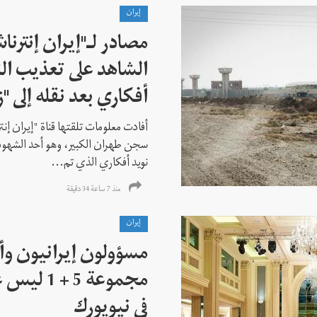
إيران
مصادر لـ"إيران إنترنا
الشاهد على تعذيب الن
أفكاري بعد نقله إلى "زن
أفادت معلومات تلقتها قناة "إيران إنت
سجن طهران الكبير، وهو أحد الشهود
نويد أفكاري الذي تم...
منذ 7 ساعة 34 دقیقة
إيران
مسؤولون إيرانيون وأ
مجموعة 5 +
في نيويورك