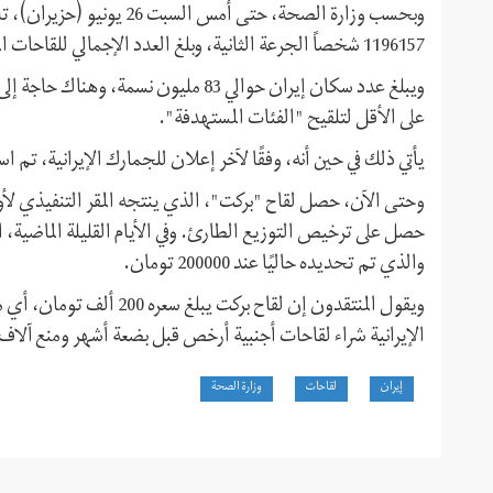
1196157 شخصاً الجرعة الثانية، وبلغ العدد الإجمالي للقاحات المحقونة في البلاد 5 ملايين و613 ألفاً و140 جرعةً.
على الأقل لتلقيح "الفئات المستهدفة".
يأتي ذلك في حين أنه، وفقًا لآخر إعلان للجمارك الإيرانية، تم استيراد 6847800 جرعة من لقاح كورونا إلى البلاد 
وحتى الآن، حصل لقاح "بركت"، الذي ينتجه المقر التنفيذي لأوا
حصل على ترخيص التوزيع الطارئ. وفي الأيام القليلة الماضية
والذي تم تحديده حاليًا عند 200000 تومان.
الإيرانية شراء لقاحات أجنبية أرخص قبل بضعة أشهر ومنع آلاف
إيران
لقاحات
وزارة الصحة