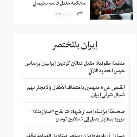
محكمة مقتل قاسم سليماني
19 سبتمبر 2021
إيران بالمختصر
منظمة حقوقية: مقتل عتاليْن كرديين إيرانيين برصاص
حرس الحدود التركي
القبض على 6 متهمين باختطاف الأطفال والاتجار بهم
شمال شرقي إيران
صحيفة إيرانية: إصدار شهادات لقاح "استرازينكا"
مزورة بمقابل يصل إلى 5 ملايين تومان
مسؤول في بلدية طهران: سنغير صناديق القمامة لوقف