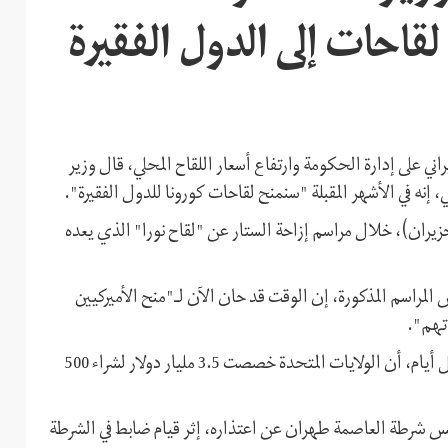
حات إلى الدول الفقيرة
ني على إدارة الحكومة وارتفاع أسعار اللقاح المحلي، قال وزير
نه في الأشهر المقبلة "سنمنح لقاحات كورونا للدول الفقيرة".
المسؤولين الإيرانيين، اليوم الأحد 27 يونيو (حزيران)، خلال مراسم إزاحة الستار عن "لقاح نورا" الذي يعده
مراسم المذكورة، إن الوقت قد حان الآن لـ"منح الأميركيين
تهم".
تأتي هذه التصريحات بعدما أعلن الرئيس الأميركي جو بايدن، قبل أيام، أن الولايات المتحدة خصصت 3.5 مليار دولار لشراء 500
يس شرطة العاصمة طهران عن اعتذاره، إثر قيام ضابط في الشرطة