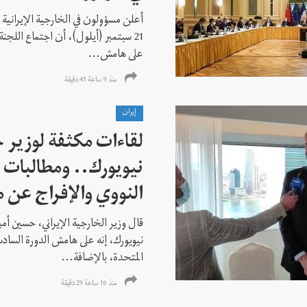
أعلن مسؤولون في الخارجية الإيرانية وا
21 سبتمبر (أيلول)، أن اجتماع اللجنة
على هامش...
منذ 9 ساعة 45 دقیقة
إيران
لقاءات مكثفة لوزير خ
نيويورك.. ومطالبات ب
النووي والإفراج عن 
قال وزير الخارجية الإيراني، حسين أم
نيويورك، إنه على هامش الدورة السادس
المتحدة، بالإضافة...
منذ 16 ساعة 29 دقیقة