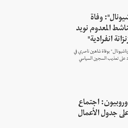
شيونال": وفاة
اشط المعدوم نويد
زانة انفرادية"
رناشيونال" بوفاة شاهين ناصري في
 على تعذيب السجين السياسي
وروبيون: اجتماع
 1 ليس على جدول الأعمال