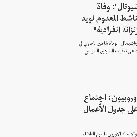
شيونال": وفاة
اشط المعدوم نويد
زانة انفرادية"
رناشيونال" بوفاة شاهين ناصري في
 على تعذيب السجين السياسي
وروبيون: اجتماع
 1 ليس على جدول الأعمال
لاتحاد الأوروبي، اليوم الثلاثاء