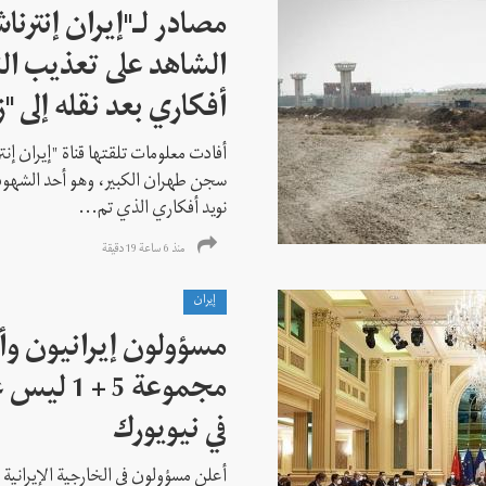
مصادر لـ"إيران إنترنا
الشاهد على تعذيب الن
أفكاري بعد نقله إلى "زن
أفادت معلومات تلقتها قناة "إيران إنت
سجن طهران الكبير، وهو أحد الشهود
نويد أفكاري الذي تم...
منذ 6 ساعة 19 دقیقة
إيران
مسؤولون إيرانيون وأ
مجموعة 5 +
في نيويورك
أعلن مسؤولون في الخارجية الإيرانية وا