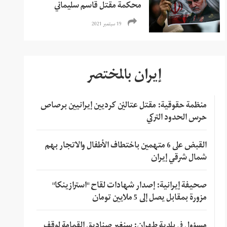
محكمة مقتل قاسم سليماني
19 سبتمبر 2021
إيران بالمختصر
منظمة حقوقية: مقتل عتاليْن كرديين إيرانيين برصاص
حرس الحدود التركي
القبض على 6 متهمين باختطاف الأطفال والاتجار بهم
شمال شرقي إيران
صحيفة إيرانية: إصدار شهادات لقاح "استرازينكا"
مزورة بمقابل يصل إلى 5 ملايين تومان
مسؤول في بلدية طهران: سنغير صناديق القمامة لوقف