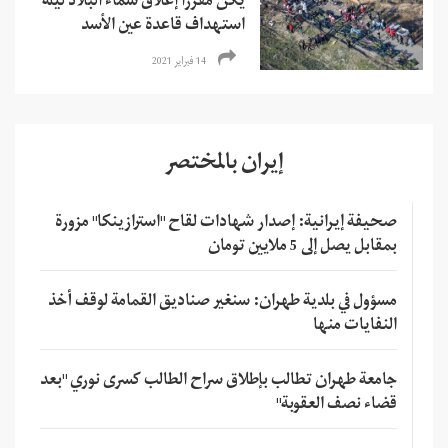
يكن مقررًا إغلاق سماء البلاد ليلة
استهداف قاعدة عين الأسد
14 فبراير 2021
إيران بالمختصر
صحيفة إيرانية: إصدار شهادات لقاح "استرازينكا" مزورة
بمقابل يصل إلى 5 ملايين تومان
مسؤول في بلدية طهران: سنغير صناديق القمامة لوقف أخذ
النفايات منها
جامعة طهران تطالب بإطلاق سراح الطالب كسرى نوري "بعد
قضاء نصف العقوبة"