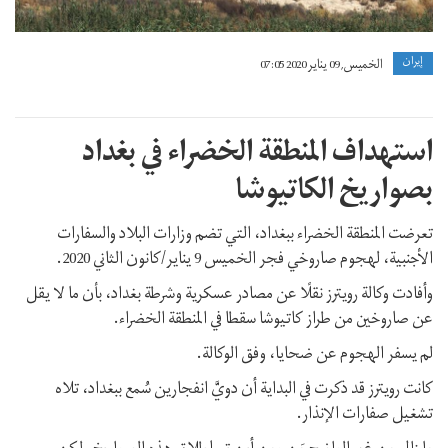
إيران
الخميس, 09 يناير 2020 07:05
استهداف المنطقة الخضراء في بغداد
بصواريخ الكاتيوشا
تعرضت المنطقة الخضراء ببغداد، التي تضم وزارات البلاد والسفارات
الأجنبية، لهجوم صاروخي فجر الخميس 9 يناير/كانون الثاني 2020.
وأفادت وكالة رويترز نقلًا عن مصادر عسكرية وشرطة بغداد، بأن ما لا يقل
عن صاروخين من طراز كاتيوشا سقطا في المنطقة الخضراء.
لم يسفر الهجوم عن ضحايا، وفق الوكالة.
كانت رويترز قد ذكرت في البداية أن دويَّ انفجارين سُمع ببغداد، تلاه
تشغيل صفارات الإنذار.