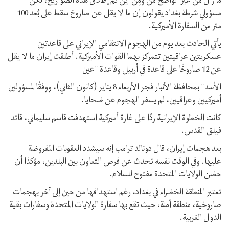
ما زال من غير الواضح مَن ومِن أين تم إطلاق هذه الصواريخ، لكن
مسؤولي شرطة بغداد يقولون إن ما لا يقل عن صاروخ سقط على بُعد 100
متر من السفارة الأميركية.
يأتي الحادث بعد يوم من الهجوم الانتقامي الإيراني على قاعدتين
عسكريتين عراقيتين تتمركز بهما القوات الأميركية. أطلقت إيران ما لا يقل
عن 12 صاروخًا على قاعدة في أربيل وقاعدة "عين
الأسد" بمحافظة الأنبار فجر الأربعاء 8 يناير (كانون الثاني)، ووفقًا لمسؤولين
أميركيين وعراقيين، لم يسفر الهجوم عن ضحايا.
كانت الخطوة الإيرانية ردًا على غارة أميركية استهدفت قاسم سليماني، قائد
فيلق القدس.
بعد هجمات إيران، قال دونالد ترامب إنه سيشدد العقوبات المفروضة
عليها. وفي الوقت نفسه تحدث عن فرص التعاون بين البلدين، مؤكدًا أن
حضن الولايات المتحدة مفتوح للسلام.
تعتبر المنطقة الخضراء في بغداد، رغم استهدافها من حين إلى آخر بهجمات
صاروخية، منطقة آمنة، حيث تقع بها سفارة الولايات المتحدة وسفارات بقية
الدول الغربية.