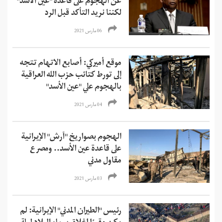
عن الهجوم على قاعدة "عين الأسد"
لكننا نريد التأكد قبل الرد
06 مارس 2021
موقع أميركي: أصابع الاتهام تتجه
إلى تورط كتائب حزب الله العراقية
بالهجوم علي "عين الأسد"
04 مارس 2021
الهجوم بصواريخ "آرش" الإيرانية
على قاعدة عين الأسد.. ومصرع
مقاول مدني
03 مارس 2021
رئيس "الطيران المدني" الإيرانية: لم