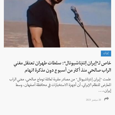
إيران
خاص لـ"إيران إنترناشيونال": سلطات طهران تعتقل مغني
الراب صالحي منذ أكثر من أسبوع دون مذكرة اتهام
علمت "إيران إنترناشيونال" من مصادر مقربة لعائلة توماج صالحي، مغني الراب
المعارض للنظام الإيراني، أن أجهزة الاستخبارات في محافظة أصفهان، وسط
إيران،...
20 سبتمبر 2021