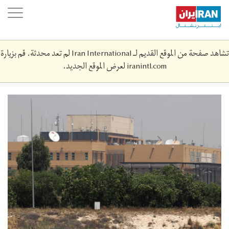
Skip
oggle
to
ation
main
content
تشاهد صفحة من الموقع القديم لـ Iran International لم تعد محدثة. قم بزيارة
iranintl.com
لعرض الموقع الجديد.
baghdad-
us-
4545455454-
0.jpg