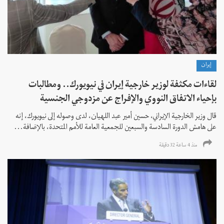
إيران
لقاءات مكثفة لوزير خارجية إيران في نيويورك.. ومطالبات
بإحياء الاتفاق النووي والإفراج عن مزدوجي الجنسية
قال وزير الخارجية الإيراني، حسين أمير عبد اللهيان، لدى وصوله إلى نيويورك، إنه
على هامش الدورة السادسة والسبعين للجمعية العامة للأمم المتحدة، بالإضافة...
منذ 4 ساعة 32 دقیقة