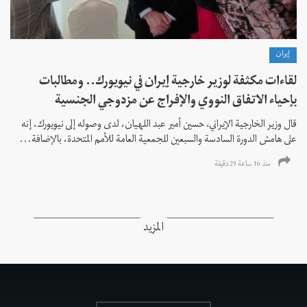
إيران
لقاءات مكثفة لوزير خارجية إيران في نيويورك.. ومطالبات
بإحياء الاتفاق النووي والإفراج عن مزدوجي الجنسية
قال وزير الخارجية الإيراني، حسين أمير عبد اللهيان، لدى وصوله إلى نيويورك، إنه
على هامش الدورة السادسة والسبعين للجمعية العامة للأمم المتحدة، بالإضافة...
منذ 16 ساعة 29 دقیقة
المزيد