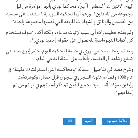
اليوم الاثنين 23 أغسطس (آب)، محاكمة نوري بأنها "مؤامرة من قبل
مجموعة من المنافقين". وزعم أن المحكمة السويدية "استندت على سلسلة
من القصص والوثائق والشهادات المزيفة التي قدمتها مجموعة واحدة".
ولم يقدم خطيب زاده أي سبب لإثبات مدعاه، ولكنه أكد: "سوف نستخدم
كل أدواتنا الدبلوماسية للحصول على حقوقه [حميد نوري]".
وبعد تصريحات محامي نوري في جلسة المحكمة اليوم، حضر إيرج مصداقي
كمدع وشاهد في القضية. وأجاب على أسئلة المدعي العام.
وشرح مصداقي تفاصيل اعتقاله "ومحاكمته التي استغرقت 20 دقيقة" في
عام 1988 وقضاءه عقوبة السجن في سجون قزل حصار، وكوهردشت
وإيفين، مؤكدا أنه "يعرف جميع الذين تم ذكر أسمائهم في قوائم من تم
إعدامهم".
محاكمة حميد نوري
السويد
1988