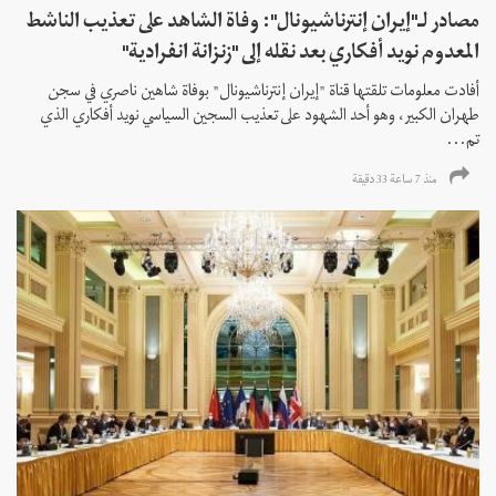
مصادر لـ"إيران إنترناشيونال": وفاة الشاهد على تعذيب الناشط
المعدوم نويد أفكاري بعد نقله إلى "زنزانة انفرادية"
أفادت معلومات تلقتها قناة "إيران إنترناشيونال" بوفاة شاهين ناصري في سجن
طهران الكبير، وهو أحد الشهود على تعذيب السجين السياسي نويد أفكاري الذي
تم...
منذ 7 ساعة 33 دقیقة