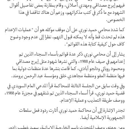
فيهم إيرج مصداقي ومهدي أصلاني، وقام بمقارنة بعض تفاصيل أقوال
الشهود مع ما ذُكر في كتب مذكراتهم، وزعم أن هناك تناقضا في هذا
الخصوص.
كما شدد محامي حميد نوري على أن موقف موكله هو أن "عمليات الإعدام
هذه لم تحدث قط وأنه لا يمكنه قبول التهم، نظرا إلى عدم وجود وضوح
كاف حول كيفية كتابة هذه القوائم".
يشار إلى أن محامي نوري ذكر عدة قوائم بأسماء السجناء الذين تم
إعدامهم في صيف عام 1988، والتي نشرها شهود مثل إيرج مصداقي
ومحمود رويائي ودلجو آبادي، كما قامت بنشرها عدة منظمات دولية بما
فيها منظمة العفو ومنظمة مجاهدي خلق ومؤسسة عبد الرحمن برومند.
وفي وقت سابق من الجلسة الثالثة للمحاكمة قرأ المدعي العام السويدي في
قضية حميد نوري، قرأ أسماء السجناء الذين تم شنقهم في مجزرة عام 1988،
ووصف طريقة التعذيب وعملية الإعدام.
تجدر الإشارة إلى أن محاكمة حميد نوري أثارت ردود فعل سلطات
الجمهورية الإسلامية أيضا.
ومن جهته، وصف المتحدث باسم الخارجية الإيرانية، سعيد خطيب زاده،