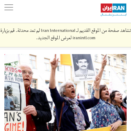
Skip
oggle
to
ation
main
content
تشاهد صفحة من الموقع القديم لـ Iran International لم تعد محدثة. قم بزيارة
iranintl.com
لعرض الموقع الجديد.
2021-
08-
071495_rc272p91ckvl_rtrmadp_3_sweden-
iran-
warcrimes.jpg