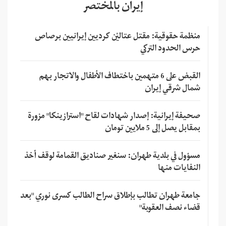
إيران بالمختصر
منظمة حقوقية: مقتل عتاليْن كرديين إيرانيين برصاص
حرس الحدود التركي
القبض على 6 متهمين باختطاف الأطفال والاتجار بهم
شمال شرقي إيران
صحيفة إيرانية: إصدار شهادات لقاح "استرازينكا" مزورة
بمقابل يصل إلى 5 ملايين تومان
مسؤول في بلدية طهران: سنغير صناديق القمامة لوقف أخذ
النفايات منها
جامعة طهران تطالب بإطلاق سراح الطالب كسرى نوري "بعد
قضاء نصف العقوبة"