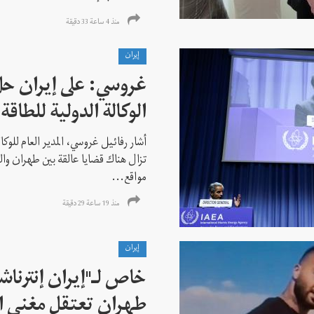
منذ 4 ساعة 33 دقیقة
إيران
غروسي: على إيران حل
الوكالة الدولية للطاقة 
أشار رفائيل غروسي، المدير العام للوكالة
تزال هناك قضايا عالقة بين طهران وال
مواقع...
منذ 19 ساعة 29 دقیقة
إيران
خاص لـ"إيران إنترنا
طهران تعتقل مغني ا