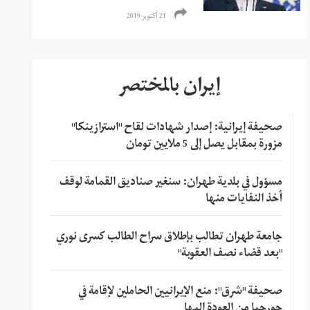
21 أكتوبر 2019
إيران بالمختصر
صحيفة إيرانية: إصدار شهادات لقاح "استرازينكا"
مزورة بمقابل يصل إلى 5 ملايين تومان
مسؤول في بلدية طهران: سنغير صناديق القمامة لوقف
أخذ النفايات منها
جامعة طهران تطالب بإطلاق سراح الطالب كسرى نوري
"بعد قضاء نصف العقوبة"
صحيفة "شرق": منع الإيرانيين الحاملين لإقامة في
جورجيا من العودة إليها