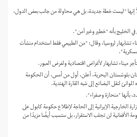
ئلاً إنها "ليست خطة جديدة، بل هي محاولة من جانب بعض الدول،
في الخليج بأنه "خطير وغير آمن".
ميناء تشابهار لروسيا، وقال: "من الطبيعي فقط استخدام منشآت
لعسكرية".
جر ميناء تشابهار لأغراض اقتصادية ولغرض العبور.
سيستان-بلوشستان البحرية، أعلن، أول من أمس، أن الحكومة
موانئ لنقل البضائع إلى شبه القارة الهندية.
، بأنها "منحازة وصفراء".
ارة الخارجية الإيرانية إلى الحاجة لإطلاع حكومة كابول على
مة الأفغانية لن تجلب الاستقرار، بل ستسبب أيضًا مزيدًا من