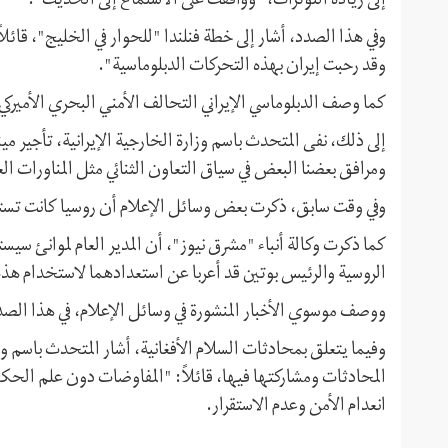
إلى زيادة التوترات، "ووافقت على الاستماع إلى الحديث".
وفي هذا الصدد، أشار إلى خطة فنلندا "للحوار في الخليج"، قا
وقد رحبت إيران بهذه التحركات الدبلوماسية".
كما وصف الدبلوماسي الإيراني التحالف الأمني البحري الأميركي 
إلى ذلك، نفى المتحدث باسم وزارة الخارجية الإيرانية، تأجیر 
ومرافق بعضنا البعض في سياق التعاون الثنائي مثل المناورات ا
وفي وقت سابق، ذكرت بعض وسائل الإعلام أن روسيا كانت تستأ
كما ذكرت وكالة أنباء "مشرق نیوز"، أن المدير العام لموانئ 
الروسية والرئيس بوتين قد أعربا عن استعدادهما لاستخدام هذه ال
ووصف موسوي الأخبار المنشورة في وسائل الإعلام، في هذا الصدد
وفيما يتعلق بمحادثات السلام الأفغانية، أشار المتحدث باسم وز
المحادثات ومشارکتها فیها، قائلاً: "المفاوضات دون علم الحكو
انعدام الأمن وعدم الاستقرار.