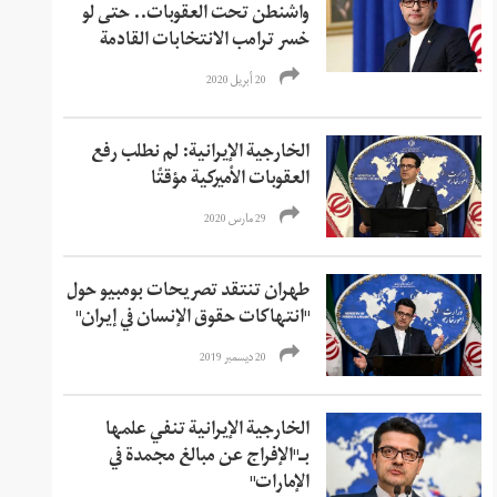
واشنطن تحت العقوبات.. حتى لو
خسر ترامب الانتخابات القادمة
20 أبريل 2020
الخارجية الإيرانية: لم نطلب رفع
العقوبات الأميركية مؤقتًا
29 مارس 2020
طهران تنتقد تصريحات بومبيو حول
"انتهاكات حقوق الإنسان في إيران"
20 ديسمبر 2019
الخارجية الإيرانية تنفي علمها
بـ"الإفراج عن مبالغ مجمدة في
الإمارات"