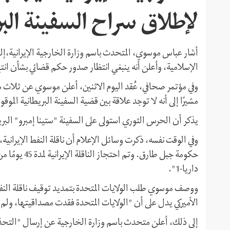
لإطلاق سراح السفینة الب
أشار عباس موسوي، المتحدث باسم وزارة الخارجية الإيرانية،إلی
الإسلامیة، وأعلن أنه ینبغي انتظار صدور حكم قضائي بشأن انته
وفي مؤتمر صحافي، عُقد اليوم الاثنين، أعلن موسوي عن ثلاث م
مشيرًا إلى أنه لا توجد علاقة بين قضية السفينة البريطانية الموقوفة والناقلة "غريس-
يذكر أن الحرس الثوري استولى على السفينة "ستينا إمبرو" البريطانية يوم 19 يوليو (تموز)
حكومة جبل طار
داريا-1".
ووصف موسوي طلب الولايات المتحدة بتمديد توقیف ناقلة النفط 
الأميركي يدل على أن "الولایات المتحدة فقدت مصداقیتها، ولم 
إلى ذلك، أعلن متحدث باسم وزارة الخارجية عن إرسال "التحذير