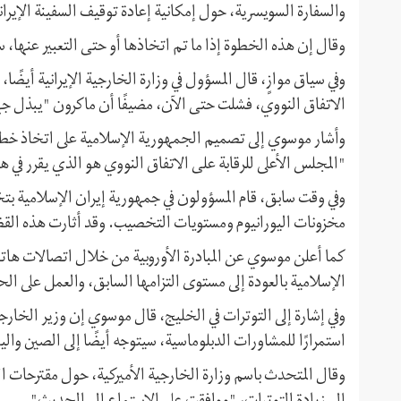
والسفارة السويسرية، حول إمكانية إعادة توقیف السفينة الإيران
وقال إن هذه الخطوة إذا ما تم اتخاذها أو حتى التعبير عنها،
وفي سياق موازٍ، قال المسؤول في وزارة الخارجية الإيرانية أيضًا، 
الاتفاق النووي، فشلت حتى الآن، مضيفًا أن ماكرون "يبذل جهو
وأشار موسوي إلى تصميم الجمهورية الإسلامية على اتخاذ خطوة
"المجلس الأعلى للرقابة علی الاتفاق النووي هو الذي يقرر في ه
وفي وقت سابق، قام المسؤولون في جمهورية إيران الإسلامية بتخ
مخزونات اليورانيوم ومستويات التخصيب. وقد أثارت هذه القضیة
كما أعلن موسوي عن المبادرة الأوروبية من خلال اتصالات هاتف
الإسلامية بالعودة إلى مستوى التزامها السابق، والعمل على الحد
وفي إشارة إلى التوترات في الخليج، قال موسوي إن وزير الخا
استمرارًا للمشاورات الدبلوماسية، سيتوجه أيضًا إلى الصين والي
وقال المتحدث باسم وزارة الخارجية الأميركية، حول مقترحات ا