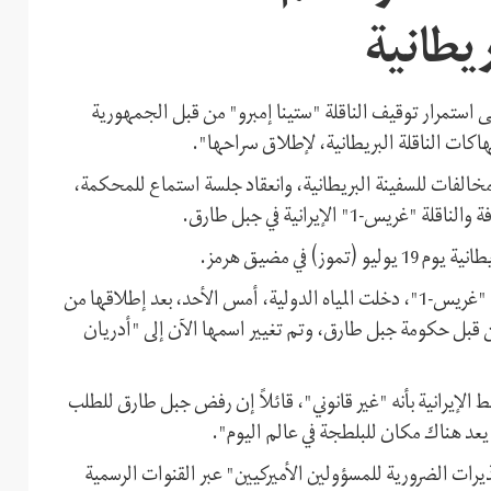
ریطانیة
 استمرار توقیف الناقلة "ستينا إمبرو" من قبل الجمهوریة
اکات الناقلة البريطانية، لإطلاق سراحها".
خالفات للسفينة البريطانية، وانعقاد جلسة استماع للمحكمة،
1" الإيرانية في جبل طارق.
 في مضيق هرمز.
وفي الوقت نفسه، ذكرت وسائل الإعلام أن ناقلة النفط الإیرانیة، "غریس-1"، دخلت المياه الدولية، أمس الأحد، بعد إطلاقها من
ق. وتم احتجاز الناقلة الإيرانية لمدة 45 یومًا من قبل حكومة جبل طارق، وتم تغيير اسمها الآن إلى "أدريان
الإيرانية بأنه "غير قانوني"، قائلاً إن رفض جبل طارق للطلب
يعد هناك مکان للبلطجة في عالم اليوم".
ات الضرورية للمسؤولين الأميركيين" عبر القنوات الرسمية