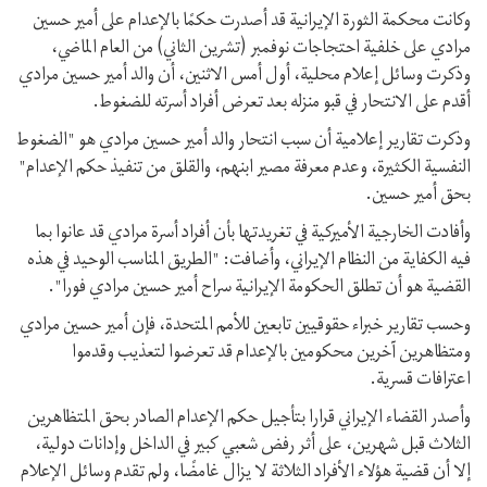
وكانت محكمة الثورة الإيرانية قد أصدرت حكمًا بالإعدام على أمير حسين
مرادي على خلفية احتجاجات نوفمبر (تشرين الثاني) من العام الماضي،
وذكرت وسائل إعلام محلية، أول أمس الاثنين، أن والد أمير حسين مرادي
أقدم على الانتحار في قبو منزله بعد تعرض أفراد أسرته للضغوط.
وذكرت تقارير إعلامية أن سبب انتحار والد أمير حسين مرادي هو "الضغوط
النفسية الكثيرة، وعدم معرفة مصير ابنهم، والقلق من تنفيذ حكم الإعدام"
بحق أمير حسين.
وأفادت الخارجية الأميركية في تغريدتها بأن أفراد أسرة مرادي قد عانوا بما
فيه الكفاية من النظام الإيراني، وأضافت: "الطريق المناسب الوحيد في هذه
القضية هو أن تطلق الحكومة الإيرانية سراح أمير حسين مرادي فورا".
وحسب تقارير خبراء حقوقيين تابعين للأمم المتحدة، فإن أمير حسين مرادي
ومتظاهرين آخرين محكومين بالإعدام قد تعرضوا لتعذيب وقدموا
اعترافات قسرية.
وأصدر القضاء الإيراني قرارا بتأجيل حكم الإعدام الصادر بحق المتظاهرين
الثلاث قبل شهرين، على أثر رفض شعبي كبير في الداخل وإدانات دولية،
إلا أن قضية هؤلاء الأفراد الثلاثة لا يزال غامضًا، ولم تقدم وسائل الإعلام