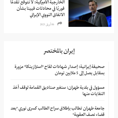
الخارجية الأميركية: لا نتوقع تقدمًا
فوريًا في محادثات فيينا بشأن
الاتفاق النووي الإيراني
06 أبريل 2021
إيران بالمختصر
صحيفة إيرانية: إصدار شهادات لقاح "استرازينكا" مزورة
بمقابل يصل إلى 5 ملايين تومان
مسؤول في بلدية طهران: سنغير صناديق القمامة لوقف أخذ
النفايات منها
جامعة طهران تطالب بإطلاق سراح الطالب كسرى نوري "بعد
قضاء نصف العقوبة"