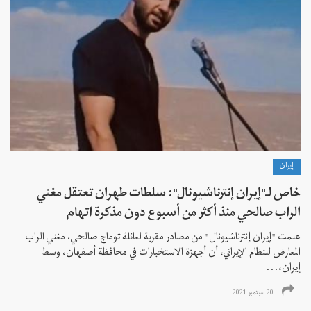
إيران
خاص لـ"إيران إنترناشيونال": سلطات طهران تعتقل مغني
الراب صالحي منذ أكثر من أسبوع دون مذكرة اتهام
علمت "إيران إنترناشيونال" من مصادر مقربة لعائلة توماج صالحي، مغني الراب
المعارض للنظام الإيراني، أن أجهزة الاستخبارات في محافظة أصفهان، وسط
إيران،...
20 سبتمبر 2021