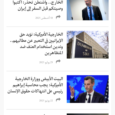
الخارج.. واشنطن تحذر: اكتبوا
وصيتكم قبل السفر إلى إيران
10 أغسطس 2021
الخارجية الأميركية: نؤيد حق
الإيرانيين في التعبير عن مطالبهم..
وندين استخدام العنف ضد
المتظاهرين
29 يوليو 2021
البيت الأبيض ووزارة الخارجية
الأميركية: يجب محاسبة إبراهيم
رئيسي على انتهاكات حقوق الإنسان
22 يونيو 2021