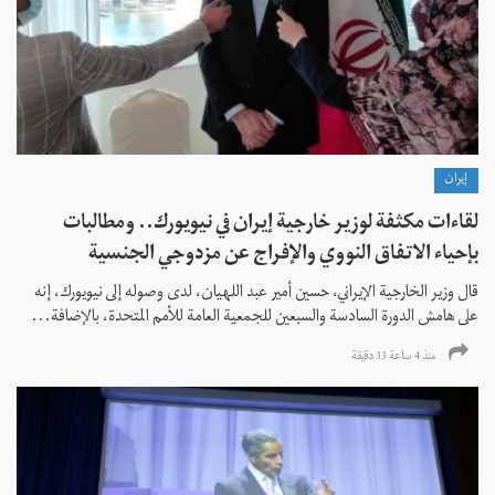
إيران
لقاءات مكثفة لوزير خارجية إيران في نيويورك.. ومطالبات
بإحياء الاتفاق النووي والإفراج عن مزدوجي الجنسية
قال وزير الخارجية الإيراني، حسين أمير عبد اللهيان، لدى وصوله إلى نيويورك، إنه
على هامش الدورة السادسة والسبعين للجمعية العامة للأمم المتحدة، بالإضافة...
منذ 4 ساعة 33 دقیقة