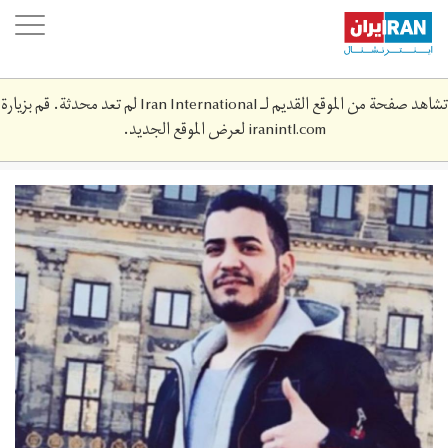
Skip
oggle
to
ation
main
content
تشاهد صفحة من الموقع القديم لـ Iran International لم تعد محدثة. قم بزيارة
iranintl.com
لعرض الموقع الجديد.
amirhoosein_moradi_3-
1024x683.jpg