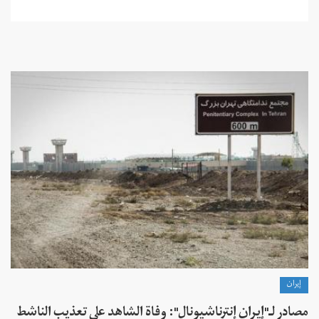
إيران
مصادر لـ"إيران إنترناشيونال": وفاة الشاهد على تعذيب الناشط