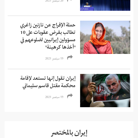
20 سبتمبر 2021
حملة الإفراج عن نازنين زاغري
تطالب بفرض عقوبات على 10
مسؤولين إيرانيين لضلوعهم في
"أخذها كرهينة"
19 سبتمبر 2021
إيران تقول إنها تستعد لإقامة
محكمة مقتل قاسم سليماني
19 سبتمبر 2021
إيران بالمختصر