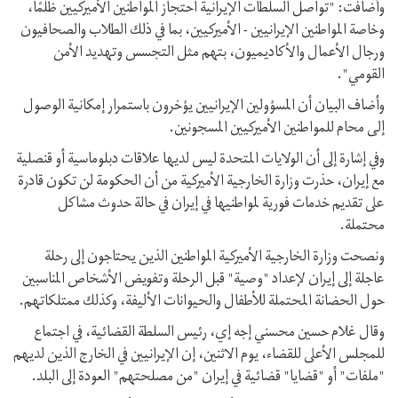
وأضافت: "تواصل السلطات الإيرانية احتجاز المواطنين الأميركيين ظلمًا،
وخاصة المواطنين الإيرانيين - الأميركيين، بما في ذلك الطلاب والصحافيون
ورجال الأعمال والأكاديميون، بتهم مثل التجسس وتهديد الأمن
القومي".
وأضاف البيان أن المسؤولين الإيرانيين يؤخرون باستمرار إمكانية الوصول
إلی محام للمواطنين الأميركيين المسجونين.
وفي إشارة إلى أن الولايات المتحدة ليس لديها علاقات دبلوماسية أو قنصلية
مع إيران، حذرت وزارة الخارجية الأميركية من أن الحكومة لن تكون قادرة
على تقديم خدمات فورية لمواطنيها في إيران في حالة حدوث مشاكل
محتملة.
ونصحت وزارة الخارجية الأميركية المواطنين الذين يحتاجون إلى رحلة
عاجلة إلى إيران لإعداد "وصية" قبل الرحلة وتفويض الأشخاص المناسبين
حول الحضانة المحتملة للأطفال والحيوانات الأليفة، وكذلك ممتلكاتهم.
وقال غلام حسين محسني إجه إي، رئيس السلطة القضائية، في اجتماع
للمجلس الأعلى للقضاء، يوم الاثنين، إن الإيرانيين في الخارج الذين لديهم
"ملفات" أو "قضايا" قضائية في إيران "من مصلحتهم" العودة إلى البلد.