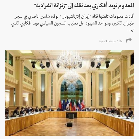
المعدوم نويد أفكاري بعد نقله إلى "زنزانة انفرادية"
أفادت معلومات تلقتها قناة "إيران إنترناشيونال" بوفاة شاهين ناصري في سجن
طهران الكبير، وهو أحد الشهود على تعذيب السجين السياسي نويد أفكاري الذي
تم...
منذ 7 ساعة 33 دقیقة