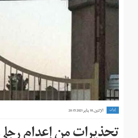
w-
by_mly-
msywln.jpg
إيران
الإثنين, 18 يناير 2021 20:15
تحذيرات من إعدام رجلي 