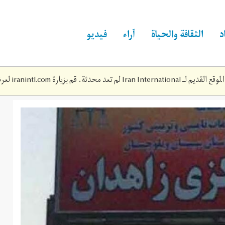
د
الثقافة والحياة
آراء
فيديو
Iran Inte لم تعد محدثة. قم بزيارة
iranintl.com
لعرض