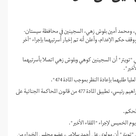
ي، ومحمد أمين بلوش زهي، السجينين في محافظة سيستان-
قف حكم الإعدام، وأعلن أنه تم إخبار أسرتيهما بإجراء "آخر
لثاني)، على صفحته في "تويتر" أن السجينين كوهي وبلوش زهي اتصلا بأسرتيهما
أخير".
لبهما بإعادة النظر بموجب المادة 474".
كما أعلن نيلي أنه طُلب من رئيس السلطة القضائية الإيرانية، إبراهيم رئيسي، تطبيق المادة 477 من قانون المحاكمة الجنائية على
الحكم.
م الخميس لإجراء "اللقاء الأخير".
في "تويتر" أن مولوي علي أحمد سلامي، عضو مجلس الخبراء من