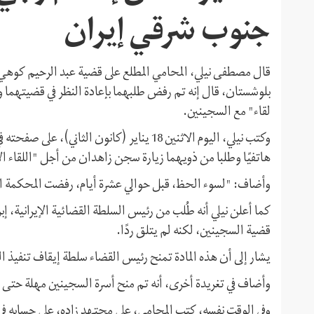
جنوب شرقي إيران
قال مصطفى نيلي، المحامي المطلع على قضية عبد الرحيم كوه
بلوشستان، قال إنه تم رفض طلبهما بإعادة النظر في قضيتهما وو
لقاء" مع السجينين.
وكتب نيلي، اليوم الاثنين 18 يناير (كانون ا
هاتفيًا وطلبا من ذويهما زيارة سجن زاهدان من أجل "اللقاء ال
وأضاف: "لسوء الحظ، قبل حوالي عشرة أيام، رفضت المحكمة العليا ط
قضية السجينين، لكنه لم يتلق ردًا.
يشار إلى أن هذه المادة تمنح رئيس القضاء سلطة إيقاف تنفيذ 
وأضاف في تغريدة أخرى، أنه تم منح أسرة السجينين مهلة حتى يو
وفي الوقت نفسه، كتب المحامي، علي مجتهد زاده‌، على حسابه 