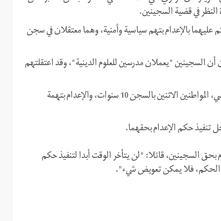
 النظر في قضية السجينين.
عليهما بالإعدام بتهم سياسية وأمنية، وهما معتقلان في سجن
ران أن السجينين "يعملان مدرسين للعلوم الدينية"، وقد اعتقلتهم
وأدانت محكمة الثورة في زاهدان، في سبتمبر (أيلول) العام الماضي، المواطنين الاثنين بالسجن 10 سنوات، والإعدام بتهمة
أجل تنفيذ حكم الإعدام بحقهما.
بحق السجينين، قائلا: "لن يتأخر الوقت أبدا لتنفيذ حكم
ذا الحكم، فلا يمكن تعويض شيء".