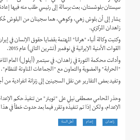
سيستان-بلوشستان، بعث برسالة إلى رئيسي طلب منه فيها إعادة
يشار إلى أن بلوش زهي، وكوهي، هما سجينان من البلوش حُكم 
زاهدان المركزي.
وكتبت وكالة أنباء "هرانا" المهتمة بقضايا حقوق الإنسان في إي
القوات الأمنية الإيرانية في نوفمبر (تشرين الثاني) عام 2015.
"الحرابة" والعضوية والتعاون مع "الجماعات المناوئة للنظام".
وتفيد بعض التقارير عن نقل السجينين إلى زنزانة انفرادية من 
وحذر المحامي مصطفى نيلي على "تويتر" من تنفيذ حكم الإعدام 
الإعدام، ولكن إذا تم تنفيذه وتقرر فيما بعد حدوث خطأ في ه
زاهدان
إعدام
أهل السنة