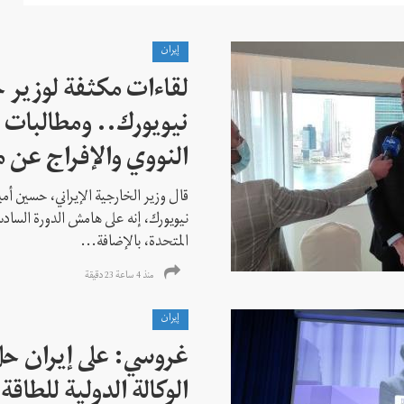
إيران
لقاءات مكثفة لوزير خ
نيويورك.. ومطالبات ب
النووي والإفراج عن 
قال وزير الخارجية الإيراني، حسين أم
نيويورك، إنه على هامش الدورة السادس
المتحدة، بالإضافة...
منذ 4 ساعة 23 دقیقة
إيران
غروسي: على إيران حل
الوكالة الدولية للطاقة 