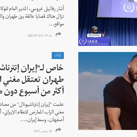
أشار رفائيل غروسي، المدير العام للوكالة
تزال هناك قضايا عالقة بين طهران وال
مواقع...
منذ 19 ساعة 20 دقیقة
إيران
خاص لـ"إيران إنترنا
طهران تعتقل مغني ا
أكثر من أسبوع دون م
علمت "إيران إنترناشيونال" من مصادر
مغني الراب المعارض للنظام الإيراني،
أصفهان، وسط إيران،...
20 سبتمبر 2021