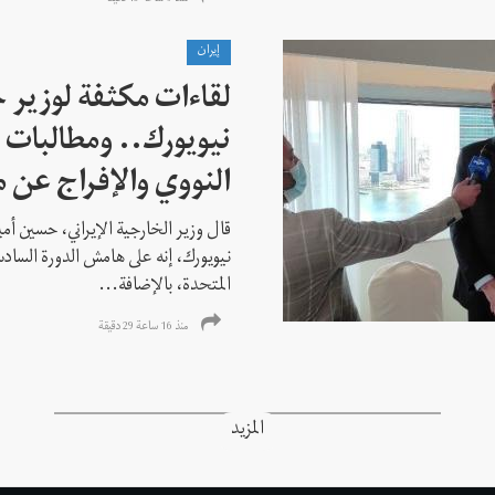
إيران
لقاءات مكثفة لوزير خ
نيويورك.. ومطالبات ب
النووي والإفراج عن 
قال وزير الخارجية الإيراني، حسين أم
نيويورك، إنه على هامش الدورة السادس
المتحدة، بالإضافة...
منذ 16 ساعة 29 دقیقة
المزيد