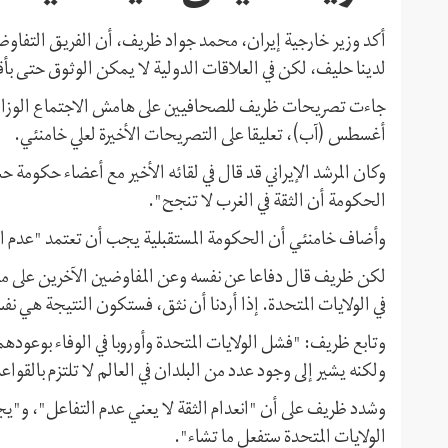
أكد وزير خارجية إيران، محمد جواد ظريف، أن الفريق التفاوضي 
لدينا حليف، لكن في العلاقات الدولية لا يمكن الوثوق حتى ب
جاءت تصريحات ظريف للصحافيين على هامش الاجتماع الوزاري 
أغسطس (آب)، تعليقا على التصريحات الأخيرة لعلي خامنئي.
الحكومة أن الثقة في الغرب لا تنجح".
وأضاف خامنئي أن الحكومة المستقبلية يجب أن تعتمد "عدم الث
لكن ظريف قال دفاعا عن نفسه وعن المفاوضين الآخرين على مدى
في الولايات المتحدة. إذا أردنا أن نثق، فستكون النتيجة هي 
وتابع ظريف: "فشل الولايات المتحدة وأوروبا في الوفاء بوعودهما
ولكنه يشير إلى وجود عدد من البلدان في العالم لا تلتزم بالقواع
وشدد ظريف على أن "انعدام الثقة لا يعني عدم التفاعل"، و"ي
الولايات المتحدة ستفعل ما تشاء".