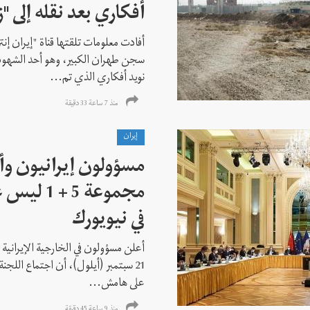
أفكاري بعد نقله إلى "زن
أفادت معلومات تلقتها قناة "إيران إنت
سجن طهران الكبير، وهو أحد الشهود
نويد أفكاري الذي تم...
منذ 7 ساعة 33 دقیقة
إيران
مسؤولون إيرانيون وأ
مجموعة 5 +
في نيويورك
أعلن مسؤولون في الخارجية الإيرانية وا
21 سبتمبر (أيلول)، أن اجتماع اللجنة
على هامش...
منذ 9 ساعة 45 دقیقة