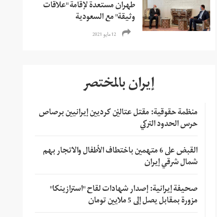
طهران مستعدة لإقامة "علاقات
وثيقة" مع السعودية
12 مايو 2021
إيران بالمختصر
منظمة حقوقية: مقتل عتاليْن كرديين إيرانيين برصاص
حرس الحدود التركي
القبض على 6 متهمين باختطاف الأطفال والاتجار بهم
شمال شرقي إيران
صحيفة إيرانية: إصدار شهادات لقاح "استرازينكا"
مزورة بمقابل يصل إلى 5 ملايين تومان