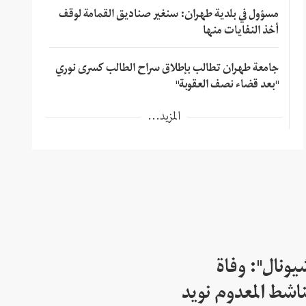
مسؤول في بلدية طهران: سنغير صناديق القمامة لوقف
أخذ النفايات منها
جامعة طهران تطالب بإطلاق سراح الطالب كسرى نوري
"بعد قضاء نصف العقوبة"
المزيد...
شيونال": وفاة
اشط المعدوم نويد