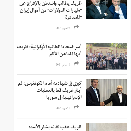
ظريف يطالب واشنطن بالإفراج عن
"مليارات الدولارات" من أموال إيران
"المصادرة"
24 مايو 2021
أسر ضحايا الطائرة الأوكرانية: ظريف
أيها المداهن الأكبر
16 مايو 2021
كيري في شهادته أمام الكونغرس: لم
أبلغ ظريف قط بالعمليات
الإسرائيلية في سوريا
13 مايو 2021
ظريف عقب لقائه بشار الأسد: