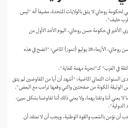
لحكومة روحاني لا يثق بالولايات المتحدة، مضيفاَ أنه "ليس
أقرب حليف".
الأخير في حكومة حسن روحاني، اليوم الأحد الأول من
وكان المرشد الإيراني قد قال في لقائه الأخير مع أعضاء حكومة حسن روحاني، الأربعاء 28 يوليو (تموز) الماضي: "اتضح في هذه
قة في الغرب" كـ"تجربة مهمة للغاية".
 السنوات الثماني الماضية: "أشهد أن أيا من المفاوضين لم يثق
نفس الوثيقة المكونة من صفحتين والتي وقعها ترامب مع البعض".
 لا يعني أننا وثقنا بهما، ولا يعني ذلك أننا تفاوضنا بشكل سيئ،
د الدولية".
جب أن نؤمن بالشعب والقوة الوطنية، ويجب أن لا نعتقد أن