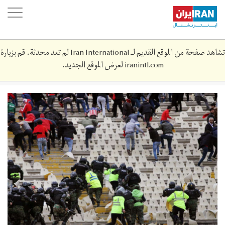
Skip
oggle
to
ation
main
content
تشاهد صفحة من الموقع القديم لـ Iran International لم تعد محدثة. قم بزيارة
iranintl.com
لعرض الموقع الجديد.
screen_shot_2019-
04-
19_at_6.‎20.‎39_pm.png