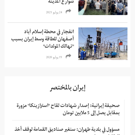
شوارع المدينة
24 يوليو 2021
انفجار في محطة إسلام آباد
أصفهان للطاقة وسط إيران بسبب
"تهالك المولدات"
19 يوليو 2020
إيران بالمختصر
صحيفة إيرانية: إصدار شهادات لقاح "استرازينكا" مزورة
بمقابل يصل إلى 5 ملايين تومان
مسؤول في بلدية طهران: سنغير صناديق القمامة لوقف أخذ