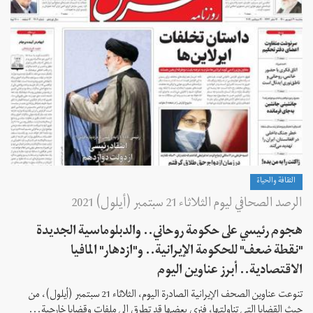
الثقافة والحياة
الرصد الصحافي ليوم الثلاثاء 21 سبتمبر (أيلول) 2021
هجوم رئيسي على حكومة روحاني.. والدبلوماسية الجديدة
"نقطة ضعف" للحكومة الإيرانية.. و"ازدهار" المافيا
الاقتصادية.. أبرز عناوين اليوم
تنوعت عناوين الصحف الإيرانية الصادرة اليوم، الثلاثاء 21 سبتمبر (أيلول)، من
حيث القضايا التي تناولتها، فنرى بعضها قد تطرق إلى ملفات وقضايا خارجية...