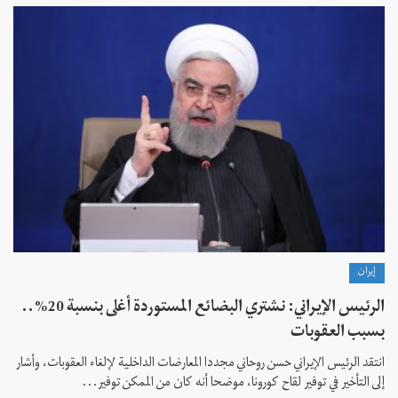
إيران
الرئيس الإيراني: نشتري البضائع المستوردة أغلى بنسبة 20%..
بسبب العقوبات
انتقد الرئيس الإيراني حسن روحاني مجددا المعارضات الداخلية لإلغاء العقوبات، وأشار
إلى التأخير في توفير لقاح كورونا، موضحا أنه كان من الممكن توفير...