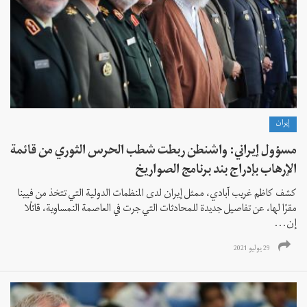
إيران
مسؤول إيراني: واشنطن ربطت شطب الحرس الثوري من قائمة
الإرهاب بإدراج بند برنامج الصواريخ
كشف كاظم غريب آبادي، ممثل إيران لدى المنظمات الدولية التي تتخذ من فيينا
مقرًا لها، عن تفاصيل جديدة للمحادثات التي جرت في العاصمة النمساوية، قائلًا
إن...
29 يوليو 2021