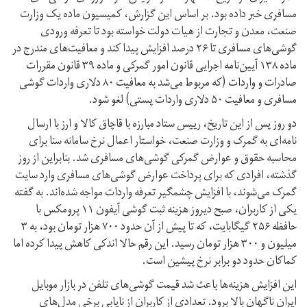
مسافری خبر داده بود. بر اساس این گزارش، کمیسیون ماده یک وزارت
صنعت، معدن و تجارت از هیات دولت خواسته بود تا تعرفه ورودی
گوشی‌های مسافری تا ۲۶ درصد افزایش پیدا کند و معافیت‌های مندرج در
ماده ۱۳۸ آیین‌نامه اجرایی قانون امور گمرکی و ماده ۳۹ قانون مقررات
صادرات و واردات (که مربوط می‌شد به معافیت ۸۰ دلاری واردات گوشی
مسافری و معافیت ۵۰ دلاری واردات پستی) لغو شود.
دو روز پس از این تاریخ، رییس ستاد مبارزه با قاچاق کالا و ارز با ارسال
نامه‌ای به گمرک و وزارت صنعت، خواستار اعمال نرخ سامانه سنا برای
محاسبه حقوق و عوارض گمرکی گوشی‌های مسافری شد. بنابراین از روز
گذشته، افرادی که برای پرداخت عوارض گوشی‌های مسافری وارد سایت
گمرک می‌شوند، با افزایش چشمگیر تعرفه واردات مواجه شده‌اند. به گفته
یکی از کاربران، صبح دیروز هزینه ثبت گوشی آیفون ۱۱ پرو‌مکس با
حافظه ۲۵۶ گیگابایت، که تا پیش از آن حدود ۷۰۰ هزار تومان بود، به ۳
میلیون و ۳۰۰ هزار تومان رسید. این رقم حالا اندکی کاهش پیدا کرده اما
کماکان حدود دو برابر نرخ پیشین است.
این افزایش هزینه‌ها باعث شد قیمت گوشی‌های تلفن در بازار موبایل
ایران ناگهان بالا برود. تعدادی از کاربران از نایابی برخی مدل‌های