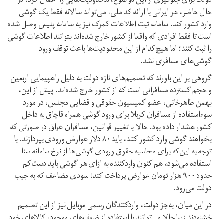
دولت برای جلوگیری از این موضوع، محدودیت‌هایی را اعمال کرد. در
حال حاضر، هر ایرانی با ارائه کد ملی، می‌تواند سالانه فقط یک گوشی
وارد کشور کند. سامانه ثبت اطلاعات گمرک نیز به سامانه پلیس وصل شده
است تا فقط افرادی که واقعا از کشور خارج شده‌اند بتوانند اطلاعات گوشی
را ثبت کنند؛ اما هیچ‌کدام از این محدودیت‌ها باعث توقف ورود
گوشی‌های مسافری نشد.
گروهی بر این باورند که تصمیم‌های تازه دولت به دلیل راهپیمایی اربعین
و حجم گسترده مسافرانی است که از کشور خارج شده‌اند. پیش از این،
بهمن طاهرخانی، عضو کمیسیون حقوقی و قضایی مجلس، در مورد
سوءاستفاده از مسافران کربلا برای ورود گوشی همراه قاچاق به داخل
کشور هشدار داده بود. حالا با تغییر قوانین، مسافران عراق در صورتی که
بخواهند گوشی وارد کشور کنند، باید ۸۰ دلار عوارض ورودی بپردازند. با
توجه به این‌که برای محاسبه حقوق ورودی گوشی‌ها از نرخ سامانه سنا
استفاده می‌شود، هم‌اکنون واردکننده به ازای هر گوشی باید دست‌کم
حدود ۹۰۰ هزار تومان عوارض پرداخت کند؛ سودی مضاعف که به جیب
دولت می‌رود.
در این میان، به‌جز دولت، واردکنندگان رسمی موبایل نیز از این تصمیم
خشنودند زیرا حالا می‌توانند با استفاده از ضعف‌های موجود، کالاهای خود