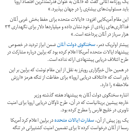
یک روزنامه آلمانی گفت که «آلمان به عنوان قدرتمند‌ترین اقتصاد اروپا
باید مسئولیت‌های بیشتری را در جهان بپذیرد.»
این مقام آمریکایی افزود: «ایالات متحده برای حفظ بخش غربی آلمان
فداکاری‌های زیادی از خود نشان داده و میلیاردها دلار برای نگهداری ۳۴
هزار سرباز در آلمان پرداخته است.»
پیشتر اولریک دمر،
سخنگوی دولت آلمان
ضمن ابراز تردید در خصوص
پیشنهاد ایالات متحده آمریکا اعلام کرده بود که برلین درباره مشارکت در
طرح ائتلاف دریایی پیشنهادی ارائه نداده است.
در همین حال خبرگزاری رویترز به نقل از این مقام نوشت که برلین بر این
باور است که «ائتلاف دریایی اروپا» برای حفاظت از تنگه هرمز «ارزش
ملاحظه» را دارد.
اشاره سخنگوی دولت آلمان به پیشنهاد هفته گذشته وزیر
خارجه پیشین بریتانیاست که در آن، طرح ناوگان دریایی اروپا برای امنیت
ناوبری در خلیج فارس را مطرح کرده بود.
یک روز پیش از آن،
سفارت ایالات متحده
در برلین اعلام کرد آمریکا
رسما از آلمان درخواست کرده تا برای تضمین امنیت کشتیرانی در تنگه