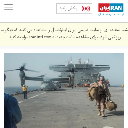
Skip
oggle
پخش زنده
to
ation
main
content
شما صفحه ای از سایت قدیمی ایران اینترنشنال را مشاهده می کنید که دیگر به
روز نمی شود. برای مشاهده سایت جدید به
iranintl.com
مراجعه کنید.
2019-
05-
637628284_rc1613d3c060_rtrmadp_3_usa-
iran0.jpg