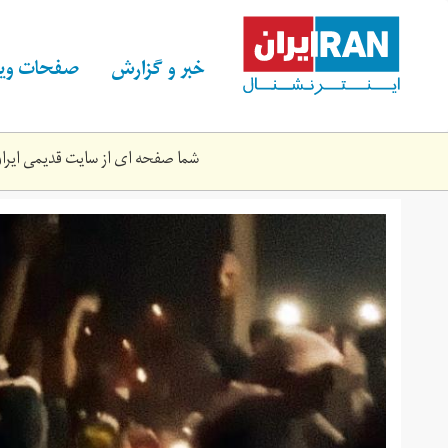
Skip
to
main
خبر و گزارش
صفحات ویژ
content
شما صفحه ای از سایت قدیمی ایران 
kh-
1400.‎5.‎2-
321-
11.jpg