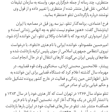
منتظری، چند رسانه از جمله خبرگزاری مهر، وابسته به سازمان تبلیغات
اسلامی، نقل قول منتشر شده از منتظری را تغییر داده و از قول وی
نوشتند درباره بازگرداندن تتلو «منتظر» بمانید.
فرخ اعتمادی، برنامه‌گذار تتلو، نیز سه روز قبل در مصاحبه با ایران
اینترنشنال گفت: «هنوز معلوم نیست تتلو به چه اتهامی زندانی است» و
ابراز امیدواری کرده بود که با اقدامات وکلای تتلو، این خواننده آزاد شود.
امیرحسین مقصودلو، خواننده ایرانی با نام هنری «تتلو»،‌ با درخواست
نیروی انتظامی جمهوری اسلامی از سوی پلیس ترکیه بازداشت شده و
مقام‌های پلیس ایران می‌گویند کارهای انتقال او در حال انجام است.
پیشتر، غلامحسین محسنی‌ اژه‌ای،‌ سخنگوی وقت قوه قضاییه، در
مهرماه سال گذشته ‌اعلام کرد که دستگاه قضایی برای این خواننده به
دلیل اظهاراتش حین زندگی و فعالیت در خارج کشور پرونده تشکیل داده
و حکم غیابی برای او صادر می‌کند.
تتلو متولد سال ۱۳۶۶ در تهران است که کار هنری خود را در سال ۱۳۸۳ و
با انتشار آثارش در یک وبلاگ آغاز کرد. نخستین آلبوم او با نام «زیر
همکف» منتشر شد. تتلو در سال‌های فعالیت خود در ایران بارها بازداشت