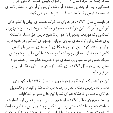
شد از جمله در آذرماه سال ۱۳۹۲ از سوی پلیس امنیت اخلاقی ایران
دستگیر و پس از چند روز مجددا آزاد شد. او پس از آزادی با انتشار نامه‌ای
در صفحه فیس‌بوک خود از طرفدارانش عذرخواهی کرد.
در تابستان سال ۱۳۹۴، در جریان مذاکرات هسته‌ای ایران با کشورهای
اروپایی و آمریکا، این خواننده با مجوز و حمایت نیروهای مسلح جمهوری
اسلامی یک موزیک ویدیو را با عنوان «خلیج فارس حق مسلم ماست»
روی عرشه یکی از ناوهای نیروی دریایی جمهوری اسلامی در خلیج فارس
تولید و منتشر کرد. این اثر او و همکاری با نیروهای نظامی با واکنش
کاربران در فضای مجازی و رسانه‌ها مواجه شد.با این حال، او همچنین
سابقه حضور در مراسم و برنامه‌های مورد حمایت حکومت از جمله موزه
صلح تهران در سال ۱۳۹۴ برای تقدیر از سوی جانبازان جنگ ایران و
عراق را دارد.
این خواننده یک بار دیگر نیز در شهریورماه سال ۱۳۹۵ با حکم بیژن
قاسم‌زاده بازپرس وقت دادسرای رسانه بازداشت شد و اتهام او «تشویق
جوانان به فساد و فحشا» عنوان شد با این حال تتلو در انتخابات
ریاست‌جمهوری سال ۱۳۹۶ با ابراهیم رییسی، رییس فعلی قوه قضاییه،
حمایت کرد و ستاد انتخاباتی رییسی عکس و ویدیوی این دیدار را در ابعاد