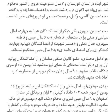
شهر ایذه در استان خوزستان و ۳ سال ممنوعیت خروج از کشور محکوم
شد. نوری‌زاد هم اکنون در بازداشت دست به اعتصاب‌عذا زده و به گفته
محمدحسین آقاسی، وکیل، وضعیت جسمی او در روزهای اخیر نامناسب
است.
محمدحسین سپهری یکی دیگر از امضاکنندگان «بیانیه چهارده فعال
سیاسی و مدنی برای استعفای خامنه‌ای» به ۶ سال حبس و فاطمه
سپهری، فعال مدنی و «همسر شهید» از امضاکنندگان «بیانیه چهارده
کنشگر زن برای استعفای خامنه‌ای» به ۶ سال حبس محکوم شده‌اند.
جواد لعل محمدی، عضو کانون صنفی معلمان و از امضاکنندگان بیانیه
اول برای درخواست استعفای خامنه‌ای نیز سه‌شنبه ۱۵ بهمن ماه از سوی
دادگاه انقلاب مشهد به ۹ سال زندان محکوم و پس از احضار به اداره
اطلاعات مشهد بازداشت شد.
مهدی مهدوی‌فر، فعال مدنی و از امضاکنندگان این بیانیه نیز روز ۱۶
بهمن از سوی شعبه ۱۰۲ دادگاه کیفری ۲ آران و بیدگل در استان
اصفهان به ۹ سال حبس تعزیری محکوم شد. اتهام مهدوی‌فر در حکم
صادره «فعالیت تبلیغی علیه نظام» و «تحریک مردم به جنگ و کشتار با
یکدیگر به‌قصد برهم زدن امنیت کشور» عنوان شده است که برای اتهام