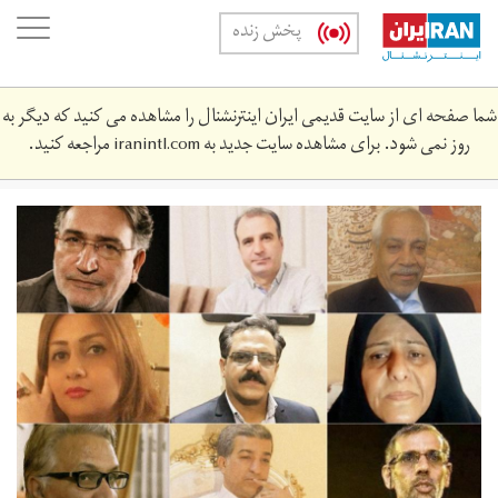
Skip
oggle
پخش زنده
to
ation
main
content
شما صفحه ای از سایت قدیمی ایران اینترنشنال را مشاهده می کنید که دیگر به
روز نمی شود. برای مشاهده سایت جدید به
iranintl.com
مراجعه کنید.
b-
khamneie-
11.‎1398-
1242.jpg