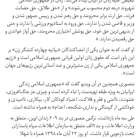
تبعیض علیه زنان در ایران بیداد می‌کند. زنان در جمهوری اسلامی
شهروند درجه دوم محسوب می‌شوند» و از «حق طلاق، حق حضانت
فرزند، حق ارث برابر محرومند و حق رهبر شدن و رییس جمهور شدن و
وزیر و قاضی شدن را ندارند، حق ورود به استادیوم ورزشی را ندارند و حتی
از بدیهی‌ترین حق خود، حق پوشش اختیاری محرومند، حق آواز خواندن و
حق رقصیدن ندارند.»
او گفت که به عنوان یکی از امضاکنندگان «بیانیه چهارده کنشگر زن» بر
این باور است که حقوق زنان اولین قربانی جمهوری اسلامی است و «رژیم
جمهوری اسلامی ‌یکی از زن ستیزترین و ضد انسانی‌ترین رژیم‌های جهان
است».
منصوری همچنین در آن ویدیو گفت که «جمهوری اسلامی زندگی
ایرانیان به ویژه طبقه تهیدست را تباه کرده است و چیزی جز جنگ‌افروزی،
خشونت، ناامنی و فقر و فلاکت، اعتیاد کودکان کار، بیکاری، ناامیدی و
خودکشی از گرسنگی و نداری،شکنجه، اعدام» به همراه نداشته است.
طی سه ماه بازداشت، نرگس منصوری در بند ۲۰۹ زندان اوین، متعلق به
وزارت اطلاعات، و بند۲الف متعلق به سازمان اطلاعات سپاه پاسداران
تحت بازجویی قرار داشت. او روز ۲۲ آبان ماه ۱۳۹۸ همراه با شهلا