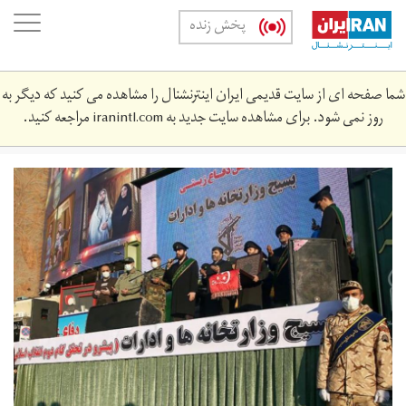
Skip
oggle
پخش زنده
to
ation
main
content
شما صفحه ای از سایت قدیمی ایران اینترنشنال را مشاهده می کنید که دیگر به
روز نمی شود. برای مشاهده سایت جدید به
iranintl.com
مراجعه کنید.
e0d7ee8e-
9564-
429f-
9668-
3184649b_cx7_cy0_cw93_w1023_r1_s.jpg