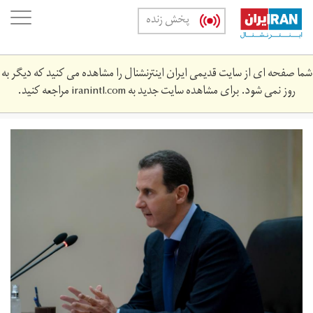
Skip
oggle
پخش زنده
to
ation
main
content
شما صفحه ای از سایت قدیمی ایران اینترنشنال را مشاهده می کنید که دیگر به
روز نمی شود. برای مشاهده سایت جدید به
iranintl.com
مراجعه کنید.
2020-
05-
1986294_rc2thg9j5nid_rtrmadp_3_health-
coronavirus-
syria-
assad.jpg