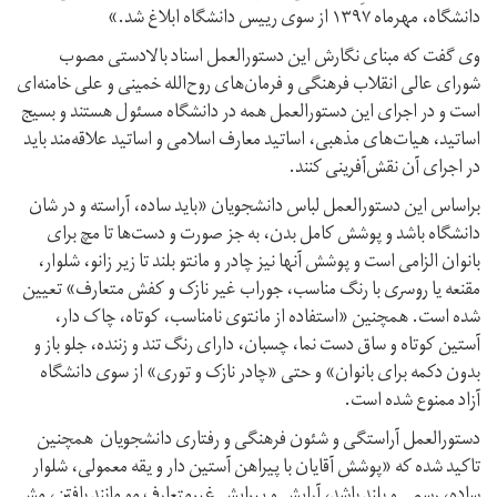
دانشگاه، مهرماه ۱۳۹۷ از سوی رییس دانشگاه ابلاغ شد.»
وی گفت که مبنای نگارش این دستورالعمل اسناد بالادستی مصوب
شورای عالی انقلاب فرهنگی و فرمان‌های روح‌الله خمینی و علی خامنه‌ای
است و در اجرای این دستورالعمل همه در دانشگاه مسئول هستند و بسیج
اساتید، هیات‌های مذهبی، اساتید معارف اسلامی و اساتید علاقه‌مند باید
در اجرای آن نقش‌آفرینی کنند.
براساس این دستورالعمل لباس دانشجویان «باید ساده، آراسته و در‌ شان
دانشگاه باشد و پوشش کامل بدن، به جز صورت و دست‌ها تا مچ برای
بانوان الزامی است و پوشش آنها نیز چادر و مانتو بلند تا زیر زانو، شلوار،
مقنعه یا روسری با رنگ مناسب، جوراب غیر نازک و کفش متعارف» تعیین
شده است. همچنین «استفاده از مانتوی نامناسب، کوتاه، چاک دار،
آستین کوتاه و ساق دست نما، چسبان، دارای رنگ تند و زننده، جلو باز و
بدون دکمه برای بانوان» و حتی «چادر نازک و توری» از سوی دانشگاه
آزاد ممنوع شده است.
دستورالعمل آراستگی و شئون فرهنگی و رفتاری دانشجویان همچنین
تاکید شده که «پوشش آقایان با پیراهن آستین دار و یقه معمولی، شلوار
ساده، رسمی و بلند باشد، آرایش و پیرایش غیرمتعارف مو مانند بافتن، مش