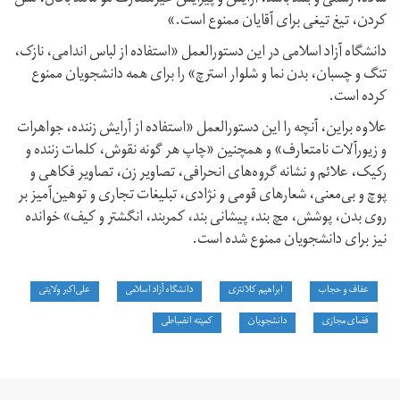
کردن، تیغ تیغی برای آقایان ممنوع است.»
دانشگاه آزاد اسلامی در این دستورالعمل «استفاده از لباس اندامی، نازک،
تنگ و چسبان، بدن نما و شلوار استرچ» را برای همه دانشجویان ممنوع
کرده است.
علاوه براین، آنچه را این دستورالعمل «استفاده از آرایش زننده، جواهرات
و زیورآلات نامتعارف» و همچنین «چاپ هر گونه نقوش، کلمات زننده و
رکیک، علائم و نشانه گروه‌های انحرافی، تصاویر زن، تصاویر فکاهی و
پوچ و بی‌معنی، شعار‌های قومی و نژادی، تبلیغات تجاری و توهین‌آمیز بر
روی بدن، پوشش، مچ بند، پیشانی بند، کمربند، انگشتر و کیف» خوانده
نیز برای دانشجویان ممنوع شده است.
عفاف و حجاب
ابراهیم کلانتری
دانشگاه آزاد اسلامی
علی‌اکبر ولایتی
فضای مجازی
دانشجویان
کمیته انضباطی