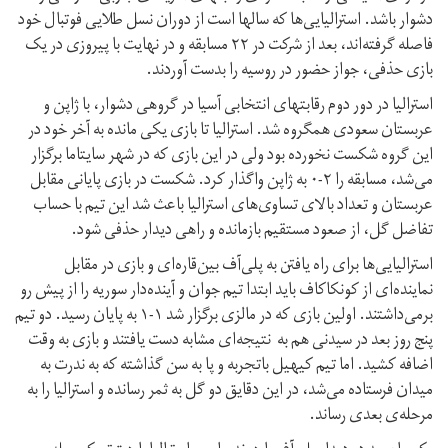
دشوار باشد. استرالیایی‌ها که سالها است از دوران نسل طلایی فوتبال خود
فاصله گرفته‌اند، بعد از شرکت در ۲۲ مسابقه و در نهایت با پیروزی در یک
بازی حذفی، جواز حضور در روسیه را بدست آوردند.
استرالیا در دور دوم رقابتهای انتخابی آسیا در گروهی دشوار، با ژاپن و
عربستان سعودی همگروه شد. استرالیا تا بازی یکی مانده به آخر خود در
این گروه شکست نخورده بود ولی در این بازی که در شهر سایتاما برگزار
می‌شد، مسابقه را ۲-۰ به ژاپن واگذار کرد. شکست در بازی پایانی مقابل
عربستان و تعداد بالای تساوی‌های استرالیا باعث شد این تیم با حساب
تفاضل گل، از صعود مستقیم بازمانده و راهی دیدار حذفی شود.
استرالیایی‌ها برای راه یافتن به پلی‌آف بین‌قاره‌ای و بازی در مقابل
نماینده‌ای از کونکاکاف باید ابتدا تیم جوان و آینده‌دار سوریه را از پیش رو
برمی‌داشتند. اولین بازی که در مالزی برگزار شد ۱-۱ به پایان رسید. دو تیم
پنج روز بعد در سیدنی هم به نتیجه‌ای مشابه دست یافتند و بازی به وقت
اضافه کشید. اما تیم‌ کیهیل باتجربه و پا به سن گذاشته که به ندرت به
میدان فرستاده می‌شد، در این دقایق دو گل به ثمر رسانده و استرالیا را به
مرحله‌ی بعدی رساند.