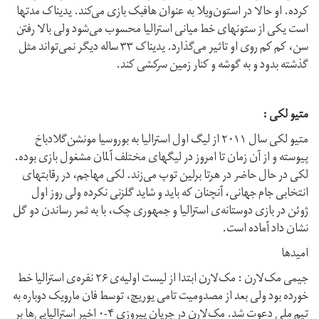
کرده. او حالا در استون‌ویلا به عنوان هافبک بازی می‌کند. یدیناک مدتها
است یکی از ستونهای خط میانی استرالیا محسوب می‌شود ولی بالا رفتن
سن، کم کم روی او تاثیر می‌گذارد. یدیناک ۳۳ ساله دیگر نمی‌تواند مثل
گذشته بدود و به گوشه و کنار زمین سرکشی کند.
متیو لکی :
متیو لکی سال ۲۰۱۱ از لیگ اول استرالیا به بوروسیا مونشن‌گلادباخ
پیوسته و از آن زمان تا امروز در لیگهای مختلف آلمان مشغول بازی بوده.
لکی در حال حاضر در هرتا برلین توپ می‌زند. لکی مهاجم، در رقابتهای
انتخابی جام جهانی، آنچنان که باید و شاید گلزنی نکرده ولی روز اول
ژوئن در بازی دوستانه‌ی استرالیا و جمهوری چک، با به ثمر رساندن دو گل
نشان داد آماده است.
امیدها
جیمی مک‌لارن : مک‌لارن ابتدا از لیست اولیه‌ی ۲۶ نفره‌ی استرالیا خط
خورده بود ولی بعد از مصدومیت تامی یوریچ، توسط فان مارویک دوباره به
تیم ملی دعوت شد. مک‌لارن در جریان پیروزی ۴-۰ اخیر استرالیایی‌ها بر