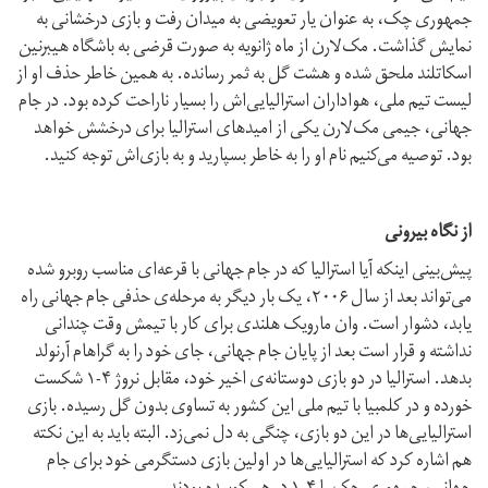
جمهوری چک، به عنوان یار تعویضی به میدان رفت و بازی درخشانی به
نمایش گذاشت. مک‌لارن از ماه ژانویه به صورت قرضی به باشگاه هیبرنین
اسکاتلند ملحق شده و هشت گل به ثمر رسانده. به همین خاطر حذف او از
لیست تیم ملی، هواداران استرالیایی‌اش را بسیار ناراحت کرده بود. در جام
جهانی، جیمی مک‌لارن یکی از امیدهای استرالیا برای درخشش خواهد
بود. توصیه می‌کنیم نام او را به خاطر بسپارید و به بازی‌‌اش توجه کنید.
از نگاه بیرونی
پیش‌بینی اینکه آیا استرالیا که در جام جهانی با قرعه‌ای مناسب روبرو شده
می‌تواند بعد از سال ۲۰۰۶، یک بار دیگر به مرحله‌ی حذفی جام جهانی راه
یابد، دشوار است. وان مارویک هلندی برای کار با تیمش وقت چندانی
نداشته و قرار است بعد از پایان جام جهانی، جای خود را به گراهام آرنولد
بدهد. استرالیا در دو بازی دوستانه‌ی اخیر خود، مقابل نروژ ۴-۱ شکست
خورده و در کلمبیا با تیم ملی این کشور به تساوی بدون گل رسیده. بازی
استرالیایی‌ها در این دو بازی، چنگی به دل نمی‌زد. البته باید به این نکته
هم اشاره کرد که استرالیایی‌ها در اولین بازی دستگرمی خود برای جام