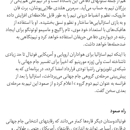
هم از جمله ستونهای دفاعی این باشگاه است و در تیم ملی هم یکی از
بزرگان تیم به حساب می‌آید. سرمربی هلندی طلایی‌پوشان، برت فان
مارویک، نظم و انضباط درونی تیم را به طور قابل ملاحظه‌ای افزایش داده
و به بازی استرالیایی‌ها ساختار و نظم و نسق بخشیده. او با استفاده از
هافبک‌های با استعداد خود موی، تام راگیچ و ماسیمو لوئونگو برای ایجاد
رخنه در دیواره‌ی دفاعی حریفان استفاده خواهد کرد و نیم‌نگاهی به
ضدحمله‌ها خواهد داشت.
با اینکه تیم استرالیا برای هواداران اروپایی و آمریکایی فوتبال تا حد زیادی
ناشناخته است ولی ژوزه مورینیو که اخیراً برای تفسیر جام جهانی با
شبکه‌ی تلویزیونی راشیا تودی قرارداد امضا کرده، در برنامه‌ای که به
پیش‌بینی مرحله‌ی گروهی جام جهانی می‌پرداخت، استرالیا را بعد از
فرانسه به عنوان تیم دوم گروه c اعلام کرد و از صعود این تیم به مرحله‌ی
بعدی سخن گفت.
راه صعود
فوتبالدوستان دیگر قاره‌ها کمتر می‌دانند که رقابتهای انتخابی جام جهانی
درقاره‌ی آسیا می‌تواند به اندازه‌ی رقابتهای آمریکای جنوبی، طولانی و