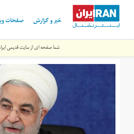
Skip
to
main
خبر و گزارش
صفحات ویژ
content
شما صفحه ای از سایت قدیمی ایران 
168805897.jpg