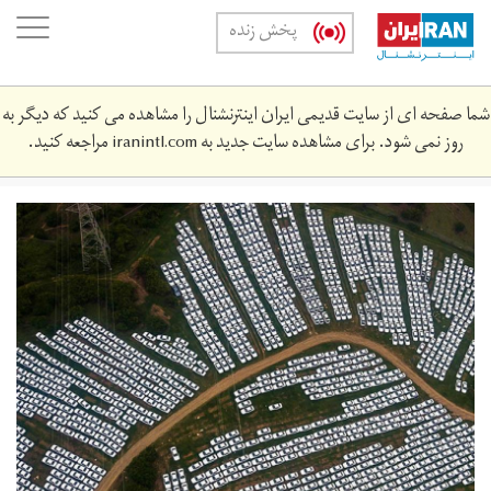
Skip
oggle
پخش زنده
to
ation
main
content
شما صفحه ای از سایت قدیمی ایران اینترنشنال را مشاهده می کنید که دیگر به
روز نمی شود. برای مشاهده سایت جدید به
iranintl.com
مراجعه کنید.
5303152_768.jpg