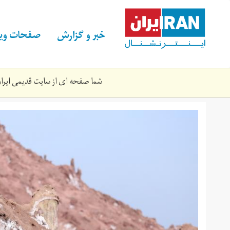
Skip
to
main
خبر و گزارش
صفحات ویژ
content
شما صفحه ای از سایت قدیمی ایران 
img_0763.jpg