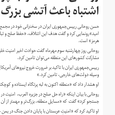
اشتباه باعث آتشی بزرگ
حسن روحانی رییس‌جمهوری ایران در سخنرانی خود در مجمع ع
امید»رونمایی کرد و گفت هدف این ائتلاف، «حفظ صلح و ثبات 
هرمز» است.
روحانی روز چهارشنبه سوم مهرماه گفت حوادث اخیر امنیت خلیج‌
مشارکت کشورهای این منطقه می‌توان تامین کرد.
رییس‌جمهوری ایران با تاکید بر ضرورت خروج نیروهای آمریکای
وسیله دولت‌های خارجی، تامین کرد.»
او هشدار داد که «منطقه اکنون به لبه پرتگاه ایستاده و کوچک
روحانی با بیان اینکه «راه حل صلح در جزیره العرب، امنیت در خ
جستجو کرد» گفت که «مسایل منطقه، بزرگ‌تر و مهمتر از آن اس
او تاکید کرد که «امنیتِ عربستان با پایان دادنِ جنگ در یمن