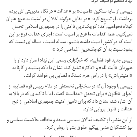
نهاد معظم توصیف کرد.
رییسی از سایه سنگین «امنیت» بر «عدالت» در نگاه مدیریتی‌اش پرده
برداشت. او تصریح کرد: «در مقابل هرگونه اخلال در امنیت به هیچ عنوان
کوتاه نخواهیم آمد؛ کوچک‌ترین ناامنی را در جمهوری اسلامی تحمل
نمی‌کنیم. همه اقدامات ما فرع بر امنیت است؛ اجرای عدالت فرع بر این
است که در کشور امنیت داشته باشیم. مساله امنیت، مساله‌ای نیست که
بشود نسبت به آن کوچک‌ترین اغماضی کرد.»
رییس جدید قوه قضاییه، که خبرگزاری رسمی این نهاد اصرار دارد او را
هم‌زمان «آیت‌الله» و «دکتر» تبلیغ کند، نشان داد که پیشینه و کارنامه
«امنیتی‌اش» را در راس هرم دستگاه قضایی پی خواهد گرفت.
رییسی با وجود آن‌که در سخنرانی نخستش در مقام رییس قوه قضاییه از
اجرای «قانون» برای تحقق «عدالت» گفت، اما با تاکیدی که در بالا به
آن اشاره شد، نشان داد که برای تامین امنیت جمهوری اسلامی از ذبح
عدالت و قانون پروایی ندارد.
از این منظر، او تکلیف فعالان سیاسی منتقد و مخالف حاکمیت سیاسی و
نیز کنشگران مدنی پیگیرِ حقوق بشر را روشن کرد.