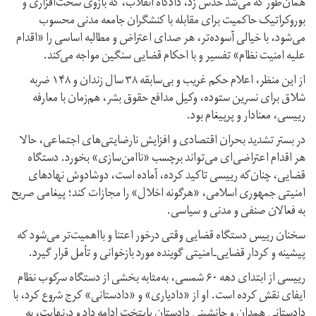
همان‌طور که می‌شد حدس زد، دادگاه‌ انقلاب، که بازوی سخت‌افزاری و
بوروکراتیک حاکمیت برای مقابله با کنشگران جامعه مدنی محسوب
می‌شود، با خیالی آسوده‌تر، هر صدای اعتراض و مطالبه اساسی را «اقدام
علیه امنیت نظام» تفسیر و با احکام قضایی سنگین مواجه می‌کند.
از این منظر، اعلام حکم غریب و بی‌سابقه ۳۸ سال زندان و ۱۴۸ ضربه
شلاق برای نسرین ستوده، وکیل مدافع حقوق بشر، هم‌زمان با معارفه
رییسی، معنادار و پر‌پیغام بود.
در بستر تشدید بحران اقتصادی و افزایش نارضایتی‌های اجتماعی، حالا
هر اقدام اعتراضی‌ای می‌تواند برچسب «ناامن‌سازی» بخورد. دستگاه
قضایی، چنان‌که رییسی تاکید کرده، آماده‌ است، دوشادوش نهادهای
امنیتی جمهوری اسلامی، «هرگونه اخلال» را مجازات کند؛ پیغامی صریح
به فعالان صنفی و مدنی و سیاسی.
سخنان رییس دستگاه قضایی وقتی در‌خور اعتنا و بااهمیت‌تر می‌‌شود که
پیشینه و کردار قضایی‌‌ـ‌‌امنیتی گوینده مورد بازخوانی و تأمل قرار گیرد.
رییسی از ابتدای دهه ۶۰ شمسی، به‌مثابه بخشی از دستگاه سرکوب نظام
ایفای نقش کرده است. او از «دادیاری» و «دادستانی» کرج شروع کرد، با
دادستانی همدان و جانشینی دادستان پایتخت ادامه داد و در‌نهایت، به