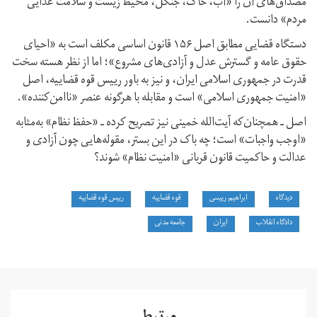
مصداق‌های آن را «آب، خاک، جنگل، محیط زیست و سلامت غذایی
مردم» دانست.
دستگاه قضایی مطابق اصل ۱۵۶ قانون اساسی مکلف است به «احیای‏
حقوق‏ عامه‏ و گسترش‏ عدل‏ و آزادی‌های‏ مشروع»؛ اما از نظر هسته سخت
قدرت در جمهوری اسلامی ایران، و نیز به باور رییس قوه قضاییه، اصل
«امنیت جمهوری اسلامی» است و مقابله با هرگونه عنصر «ناامن‌کننده».
اصل ـ همچنان‌که آیت‌الله خمینی نیز تصریح کرده ـ «حفظ نظام» به‌مثابه
«اوجب واجبات» است؛ چه باک در این بستر، مقوله‌هایی چون آزادی و
عدالت و حاکمیت قانون قربانی «امنیت نظام» شوند؟
دیدگاه
ابراهیم رییسی
قوه قضاییه
رییس قوه قضاییه
دادگاه انقلاب
ایران
جامعه مدنی