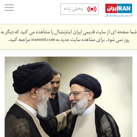
Skip
oggle
پخش زنده
to
ation
main
content
شما صفحه ای از سایت قدیمی ایران اینترنشنال را مشاهده می کنید که دیگر به
روز نمی شود. برای مشاهده سایت جدید به
iranintl.com
مراجعه کنید.
2019-
03-
50187820_rc151c7ab410_rtrmadp_3_iran-
judiciary-
raisi.jpg