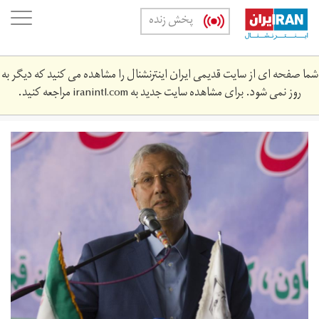
Skip
oggle
پخش زنده
to
ation
main
content
شما صفحه ای از سایت قدیمی ایران اینترنشنال را مشاهده می کنید که دیگر به
روز نمی شود. برای مشاهده سایت جدید به
iranintl.com
مراجعه کنید.
r_of_labour_ly_rbyy_wzyr_khr_yrn_24.jpg