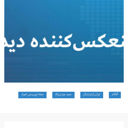
آفکام
ایران اینترنشنال
حمید بعیدی‌نژاد
حمله تروریستی اهواز