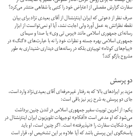
این نیست که برای روش کردن افکار عمومی، سفیر یا نماینده‌ای از
سفارت گزارش مفصلی از اعتراض خود را کتبی یا شفاهی منتشر می‌کرد؟
صرف نظر از دعوتی که ایران اینترنشنال از آقای بعیدی نژاد برای بیان
نقطه نظراتش به عمل آورد ولی اجابت نشد، آیا او نمی‌توانست از ابزار
رسانه‌ای جمهوری اسلامی مانند «پرس تی وی» یا صدا و سیمای
جمهوری اسلامی بهره جسته و نظرات خود را نه با عبارت‌های «گنگ» در
«پیام‌های کوتاه» توییتری بلکه در رسانه‌های دیداری-شنیداری به طور
مشروح بازگو کند؟
دو پرسش
مزید بر ایرادهای بالا که به رفتار غیرحرفه‌ای آقای بعیدی‌نژاد وارد است،
جای دو پرسش به شرح زیر نیز باقی است:
یکم: از آخرین توییت سفیر جمهوری اسلامی در لندن چنین برداشت
می‌شود که او مدعی است «آفکام» توجیهات تلویزیون ایران اینترنشنال در
مورد شکایت سفارت را «نپذیرفته» است. اگر چنین است، او باید
پاسخگوی این پرسش باشد که آیا علاوه بر این تشخیص او، قرار است