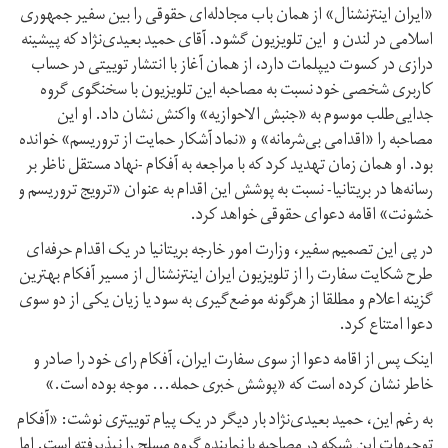
«ایران اینترنشنال» از همان باب مجادله‌ای حقوقی را بین سفیر جمهوری
اسلامی در لندن و این تلویزیون گشود. آقای حمید بعیدی‌نژاد که پیشینه
درازی در کسوت دیپلمات دارد، از همان آغاز با انتشار توییتی در حساب
کاربری شخصی خود نسبت به مصاحبه این تلویزیون با سخنگوی گروه
جدایی‌طلب موسوم به «جنبش الاحوازیه» واکنش نشان داد. او این
مصاحبه را «اقدامی بی‌شرمانه» و «نماد آشکار حمایت از تروریسم» خوانده
بود. او همان‌ زمان تهدید کرد که با مراجعه به آفکام -نهاد مستقل ناظر بر
رسانه‌ها در بریتانیا- نسبت به پوشش این اقدام به عنوان «ترویج تروریسم و
خشونت» اقامه دعوای حقوقی خواهد کرد.
در پی این تصمیم سفیر، وزارت امور خارجه بریتانیا در یک اقدام حرفه‌ای
طرح شکایت سفارت را از تلویزیون ایران اینترنشنال از مسیر آفکام بهترین
گزینه اعلام و مطلقا از هرگونه موضع‌گیری به سود یا زیان یکی از دو سوی
دعوا امتناع کرد.
اینک پس از اقامه دعوا از سوی سفارت ایران، آفکام رای خود را صادر و
خاطر نشان کرده است که «پوشش خبری حمله… موجه بوده است.»
به رغم این، حمید بعیدی‌نژاد بار دیگر در یک پیام توییتری نوشت: «آفکام
توجیهات این شبکه در مصاحبه با نماینده گروه مسلح را نپذیرفته است. اما