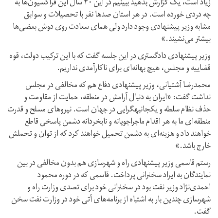
زیاد است، یک گزارش بدهید ببینیم در این ۴۰ سال این فراکسیون‌ها به
چه دردی خورده است. در هر استان صدها نفر با تحصیلات و سوابق
مشابه وزیر پیشنهادی وجود دارد ولی همای سعادت روی دوش بعضی‌ها
بیشتر می‌نشیند.»
وزیر پیشنهادی دادگستری در این جلسه گفت که با این ترکیب دولت، قوه
قضاییه و مجلس، هیچ بهانه‌ای برای ناکارآمدی نداریم.
محمدرضا آشتیانی، وزیر پیشنهادی دفاع هم که مخالفی در مجلس
نداشت گفت: «ایران به دنبال آرامش در منطقه، حمایت از مقاومت و
حذف نظام سلطه و یک‎جانبه‎گرایی در جهان است. نیروهای مسلح و قدرت
منطقه‌ای ما به هر اقدام ماجراجویانه و نابخردانه دشمن پاسخی قاطع
خواهند داد و هزینه‌ای به دشمن تحمیل خواهند کرد که از توان و تحملش
خارج باشد.»
رستم قاسمی وزیر پیشنهادی راه و شهرسازی هم بدون مخالفی در بین
نمایندگان به ایراد سخنرانی پرداخت. قاسمی که در دوره محمود
احمدی‌نژاد وزیر نفت بود در سخنرانی خود برای تصدی وزارت راه و
شهرسازی چندین بار به اشتباه از برنامه‌های آتی خود در وزارت نفت سخن
گفت.