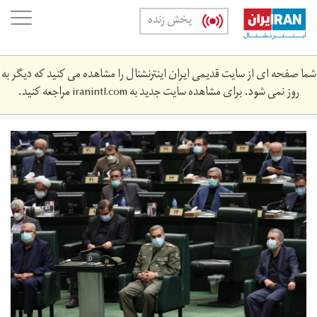
Skip
oggle
پخش زنده
to
ation
main
content
شما صفحه ای از سایت قدیمی ایران اینترنشنال را مشاهده می کنید که دیگر به
روز نمی شود. برای مشاهده سایت جدید به
iranintl.com
مراجعه کنید.
4592906.jpg