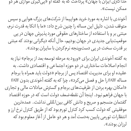
حداکثری ایران با جهان» پرداخت که به گفته او «پی‌گیری موازی هر دو
ممکن نیست».
آخوندی با اشاره به مورد خرید هواپیما از شرکت‌های بزرگ هوایی و سپس
متوقف شدن، دلیل این مساله را چنین شرح داد: «ما با اتکا به قدرت نرم،
مبتنی بر و با استفاده از ساختارهای حقوقی مورد پذیرش جهان در پی
موقعیت‌یابی جدیدی در جهان بودیم، حال آنکه دیگرانی بودند که مبتنی
بر قدرت سخت در پی دست‌وپنجه نرم‌کردن با سایران بودند».
به گفته آخوندی ایران برای «ورود به مرحله‌ توسعه بعد از برجام» نیاز به
انجام اصلاحات ساختاری در دو حوزه اجتماعی و اقتصادی داشت. به
عقیده او برای مدیریت اقتصاد پس از برجام «دولت باید همراه با برجام
مساله FATF را حل و فصل می‌کرد»، چرا که به گفته آخوندی بدون FATF
«امکان بهره بردن از ظرفیت‌های برجام و گسترش مبادلات مالی و تجاری
با جهان فراهم نبود. اینجا آن نقطه‌‌ضعف دولت است که در حوزه‌ اقتصاد
گفتمان منسجم و صریح و دانش کافی بین‌المللی نداشت. عمده‌ترین
موفقیتی که دولت کسب کرد کنترل تورم بود که از طریق کنترل نرخ ارز و
انتظارات تورمی پایین به‌دست آمد و هر دو عامل از آغاز معلوم بود که
لرزان بودند».