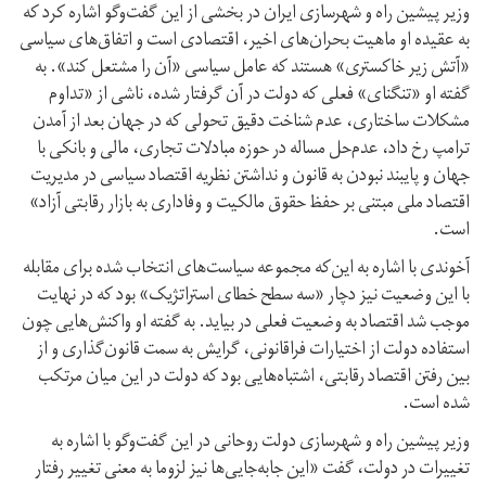
وزیر پیشین راه و شهرسازی ایران در بخشی از این گفت‌وگو اشاره کرد که
به عقیده او ماهیت بحران‌های اخیر، اقتصادی است و اتفاق‌های سیاسی
«آتش زیر خاکستری» هستند که عامل سیاسی «آن را مشتعل کند». به
گفته او «تنگنای» فعلی که دولت در آن گرفتار شده، ناشی از «تداوم
مشکلات ساختاری، عدم شناخت دقیق تحولی که در جهان بعد از آمدن
ترامپ رخ داد، عدم‌حل مساله‌ در حوزه مبادلات تجاری، مالی و بانکی با
جهان و پایبند نبودن به قانون و نداشتن نظریه اقتصاد سیاسی در مدیریت
اقتصاد ملی مبتنی بر حفظ حقوق مالکیت و وفاداری به بازار رقابتی آزاد»
است.
آخوندی با اشاره به این‌که مجموعه سیاست‌های انتخاب شده برای مقابله
با این وضعیت نیز دچار «سه سطح خطای استراتژیک» بود که در نهایت
موجب شد اقتصاد به وضعیت فعلی در بیاید. به گفته او واکنش‌هایی چون
استفاده دولت از اختیارات فراقانونی، گرایش به سمت قانون‌گذاری و از
بین رفتن اقتصاد رقابتی، اشتباه‌هایی بود که دولت در این میان مرتکب
شده است.
وزیر پیشین راه و شهرسازی دولت روحانی در این گفت‌وگو با اشاره به
تغییرات در دولت، گفت «این جابه‌جایی‌ها نیز لزوما به معنی تغییر رفتار