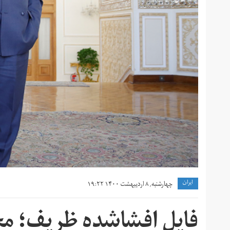
ايران
چهارشنبه, ۸ اردیبهشت ۱۴۰۰ ۱۹:۲۲
فایل افشاشده ظریف؛ مج