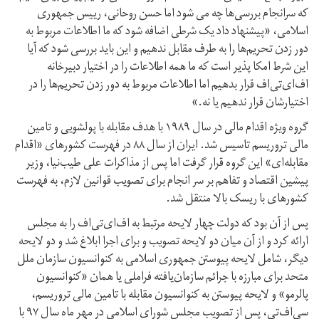
که سرانجام بررسی‌ها چه می شود اما حسن روحانی، رییس جمهوری
اسلامی، «پیشنهاد داد یک شرطی اضافه شود که ما اطلاعات مربوط به
دور زدن تحریم‌ها را به طرف مقابل ندهیم و این باید بررسی شود که آیا
این شرط امکا‌ پذیر است که ما همه اطلاعات را در اختیار دبیرخانه
اف‌ای‌تی‌اف قرار بدهیم اما اطلاعات مربوط به دور زدن تحریم‌ها را در
اختیارشان قرار ندهیم یا نه.»
گروه ویژه اقدام مالی در سال ۱۹۸۹ با هدف مقابله با پولشویی و تامین
مالی تروریسم تاسیس شد. ایران از سال ۸۸ در فهرست کشورهای «اقدام
مقابله‌ای» این گروه قرار گرفت اما پس از مذاکرات علی طیب‌نیا، وزیر
پیشین اقتصاد و تفاهم بر سر انجام برای تصویب قوانین لازم، به فهرست
کشورهای با ریسک بالا منتقل شد.
پس از آن بود که دولت چهار لایحه مرتبط به اف‌ای‌تی‌اف را به مجلس
ارائه کرد و از آن میان دو لایحه تصویب و برای اجرا ابلاغ شد و دو لایحه
دیگر، شامل لایحه پیوستن جمهوری اسلامی به کنوانسیون سازمان ملل
متحد برای مبارزه با جرائم سازمان‌یافته فراملی یا همان «کنوانسیون
پالرمو» و لایحه پیوستن به کنوانسیون مقابله با تامین مالی تروریسم،
سی‌اف‌تی، پس از تصویب مجلس شورای اسلامی در مهر ماه سال ۹۷ با