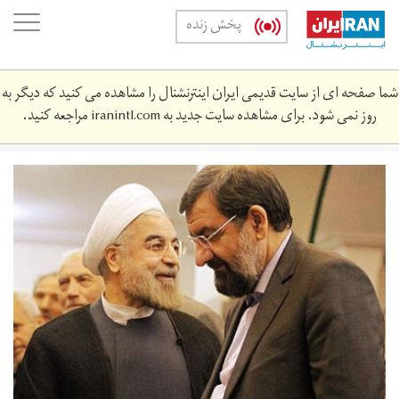
Skip
oggle
پخش زنده
to
ation
main
content
شما صفحه ای از سایت قدیمی ایران اینترنشنال را مشاهده می کنید که دیگر به
روز نمی شود. برای مشاهده سایت جدید به
iranintl.com
مراجعه کنید.
r-
845564535646634653-
22.jpg