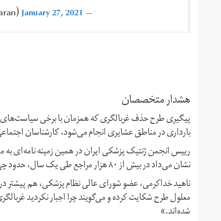
January 27, 2021
— Farzad Seifikaran ‪(@FSeifikaran)‬
هشدار متخصصان
پیگیری طرح حذف غربالگری که همزمان با برخی سیاست‌های جم
بارداری در مناطق عشایری انجام می‌شود، کارشناسان اجتماع
رییس انجمن ژنتیک پزشکی ایران در همین زمینه نامه‌ای به مجل
نشان می‌داد در بیش از ۸۰ هزار مراجع طی یک سال، حدود چهار هزار و ۲۰۰ نفر،‌ معادل پنج درصد، «ریسک بالا» داشته‌اند.
ناهید خداکرمی، عضو شورای عالی نظام پزشکی، هم پیشتر در توی
معلول طرح شکایت کرده و می‌گویند چرا اجبار نکردید غربالگ
شده‌اند.»