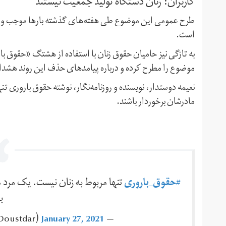
کاربران: زنان دستگاه تولید جمعیت نیستند
طرح عمومی این موضوع طی هفته‌های گذشته بارها موجب واک
است.
به تازگی نیز حامیان حقوق زنان با استفاده از هشتگ «حقوق 
موضوع را مطرح کرده و درباره پیامدهای حذف این روند هشدار 
نعیمه دوستدار،‌ نویسنده و روزنامه‌نگار، نوشته حقوق باروری ت
مادرشان برخوردار باشند.
#حقوق_باروری
تنها مربوط به زنان نیست. یک مرد ه
ب
January 27, 2021
— Naeimeh Doustdar ‪(@NaeimehDoustdar)‬