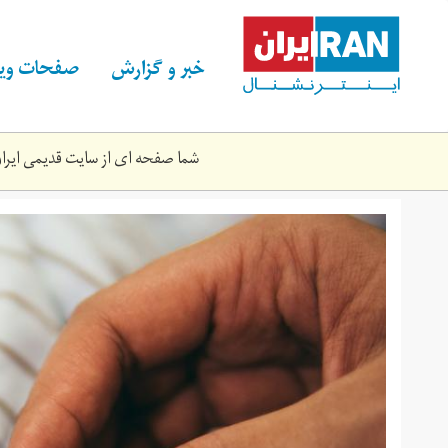
Skip
to
main
خبر و گزارش
صفحات ویژ
content
شما صفحه ای از سایت قدیمی ایران 
aditya-
romansa-
5zp0jym2w9m-
unsplash.jpg