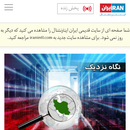
Skip
oggle
پخش زنده
to
ation
main
content
شما صفحه ای از سایت قدیمی ایران اینترنشنال را مشاهده می کنید که دیگر به
روز نمی شود. برای مشاهده سایت جدید به
iranintl.com
مراجعه کنید.
ngh_nzdykh_dkhl_wb_syt.jpg