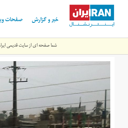
Skip
to
main
خبر و گزارش
صفحات ویژ
content
شما صفحه ای از سایت قدیمی ایران 
f-
s-
9.‎1399-
3442-
2.jpg