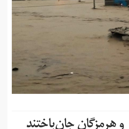
 هرمزگان جان‌باختند